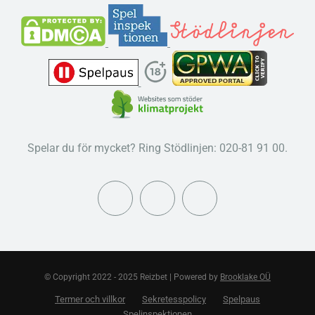
Spelar du för mycket? Ring Stödlinjen: 020-81 91 00.
© Copyright 2022 - 2025 Reizbet | Powered by
Brooklake OÜ
Termer och villkor
Sekretesspolicy
Spelpaus
Spelinspektionen