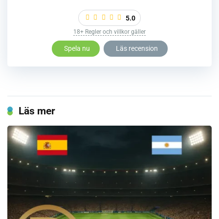
5.0
18+ Regler och villkor gäller
Spela nu
Läs recension
Läs mer