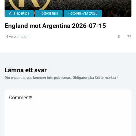
Alla speltips
Fotboll tips
Fotbolls-VM 2026
England mot Argentina 2026-07-15
4 veckor sedan
0
77
Lämna ett svar
Din e-postadress kommer inte publiceras.
Obligatoriska fält är märkta
*