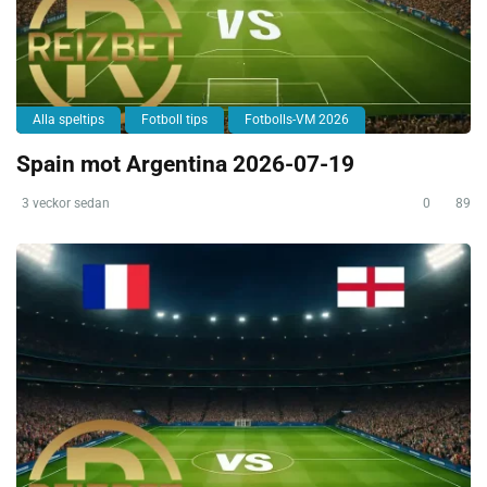
Alla speltips
Fotboll tips
Fotbolls-VM 2026
Spain mot Argentina 2026-07-19
3 veckor sedan
0
89