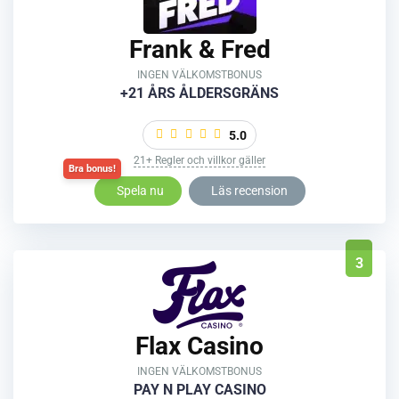
Frank & Fred
INGEN VÄLKOMSTBONUS
+21 ÅRS ÅLDERSGRÄNS
5.0
21+ Regler och villkor gäller
Spela nu
Läs recension
3
Flax Casino
INGEN VÄLKOMSTBONUS
PAY N PLAY CASINO