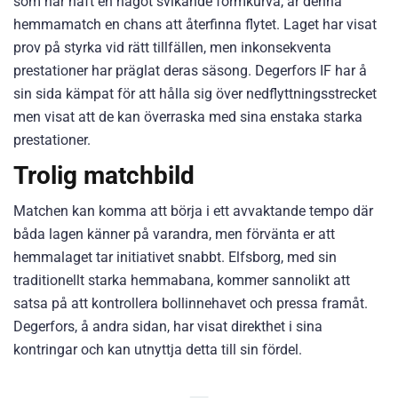
som har haft en något svikande formkurva, är denna
hemmamatch en chans att återfinna flytet. Laget har visat
prov på styrka vid rätt tillfällen, men inkonsekventa
prestationer har präglat deras säsong. Degerfors IF har å
sin sida kämpat för att hålla sig över nedflyttningsstrecket
men visat att de kan överraska med sina enstaka starka
prestationer.
Trolig matchbild
Matchen kan komma att börja i ett avvaktande tempo där
båda lagen känner på varandra, men förvänta er att
hemmalaget tar initiativet snabbt. Elfsborg, med sin
traditionellt starka hemmabana, kommer sannolikt att
satsa på att kontrollera bollinnehavet och pressa framåt.
Degerfors, å andra sidan, har visat direkthet i sina
kontringar och kan utnyttja detta till sin fördel.