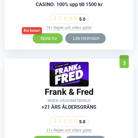
CASINO: 100% upp till 1500 kr
5.0
18+ Regler och villkor gäller
Spela nu
Läs recension
3
Frank & Fred
INGEN VÄLKOMSTBONUS
+21 ÅRS ÅLDERSGRÄNS
5.0
21+ Regler och villkor gäller