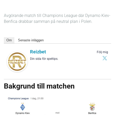
Avgörande match till Champions League där Dynamo Kiev-
Benfica drabbar samman på neutral plan i Polen.
Om
Senaste inläggen
Reizbet
Följ mig
Din sida för speltips.
Bakgrund till matchen