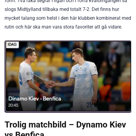
form. Två raka segrar i ligan och i förra kvalomgången så
slogs Midtjylland tillbaka med totalt 7-2. Det finns hur
mycket talang som helst i den här klubben kombinerat med
rutin och här ska man vara stora favoriter att gå vidare.
Trolig matchbild – Dynamo Kiev
vs Benfica