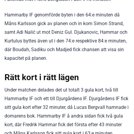
Hammarby IF genomförde byten i den 64:e minuten då
Måns Karlsson gick av planen och in kom Simon Strand,
samt Adi Nalić ut mot Deniz Gul. Djukanovic, Hammar och
Kurtulus byttes även ut i den 74:e respektive 84:e minuten,
där Boudah, Sadiku och Madjed fick chansen att visa sin
kapacitet på planen.
Rätt kort i rätt lägen
Under matchen delades det ut totalt 3 gula kort, två till
Hammarby IF och ett till Djurgårdens IF. Djurgårdens IF fick
sitt gula kort efter 32 minuter, då Lucas Bergvall hamnade i
domarens bok. Hammarby IF å andra sidan fick två gula
kort, där Fredrik Hammar fick det första efter 43 minuter
och Måns Karlsson fick sitt gula kort i 63:e minuten.