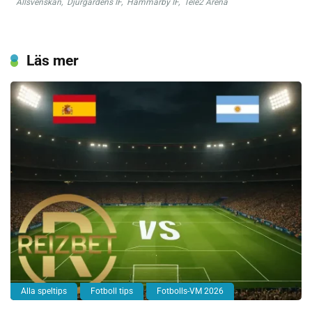
Allsvenskan
,
Djurgårdens IF
,
Hammarby IF
,
Tele2 Arena
Läs mer
Alla speltips
Fotboll tips
Fotbolls-VM 2026