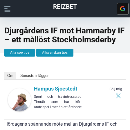
REIZBET
Djurgårdens IF mot Hammarby IF
– ett mållöst Stockholmsderby
Alla speltips
Allsvenskan tips
Om
Senaste inläggen
Hampus Sjoestedt
Följ mig
Sport och travintresserad
Timråit som har kört
andelspel i mer än ett årtionde.
I lördagens spännande möte mellan Djurgårdens IF och