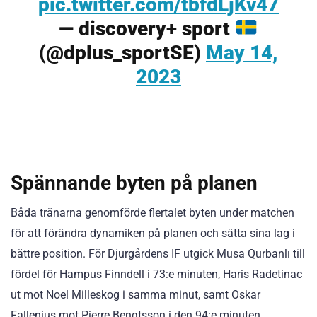
pic.twitter.com/tbfdLjKv47
— discovery+ sport
(@dplus_sportSE)
May 14,
2023
Spännande byten på planen
Båda tränarna genomförde flertalet byten under matchen
för att förändra dynamiken på planen och sätta sina lag i
bättre position. För Djurgårdens IF utgick Musa Qurbanlı till
fördel för Hampus Finndell i 73:e minuten, Haris Radetinac
ut mot Noel Milleskog i samma minut, samt Oskar
Fallenius mot Pierre Bengtsson i den 94:e minuten.