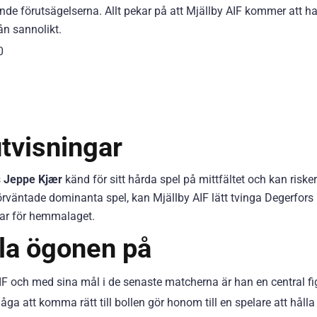
de förutsägelserna. Allt pekar på att Mjällby AIF kommer att ha
ån sannolikt.
0
utvisningar
s
Jeppe Kjær
känd för sitt hårda spel på mittfältet och kan risker
örväntade dominanta spel, kan Mjällby AIF lätt tvinga Degerfors IF
ngar för hemmalaget.
lla ögonen på
AIF och med sina mål i de senaste matcherna är han en central fig
a att komma rätt till bollen gör honom till en spelare att håll