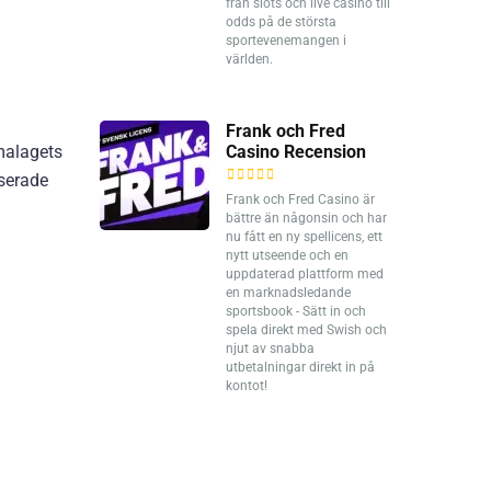
från slots och live casino till
odds på de största
sportevenemangen i
världen.
Frank och Fred
malagets
Casino Recension
iserade
Frank och Fred Casino är
bättre än någonsin och har
nu fått en ny spellicens, ett
nytt utseende och en
uppdaterad plattform med
en marknadsledande
sportsbook - Sätt in och
spela direkt med Swish och
njut av snabba
utbetalningar direkt in på
kontot!