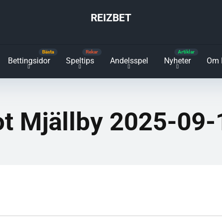
REIZBET
Bettingsidor
Speltips
Andelsspel
Nyheter
Om 
ot Mjällby 2025-09-