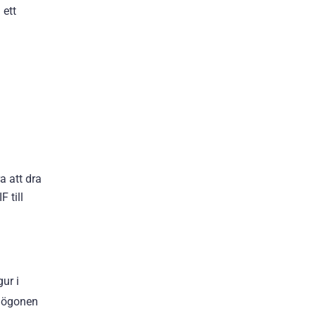
 ett
a att dra
 till
ur i
a ögonen