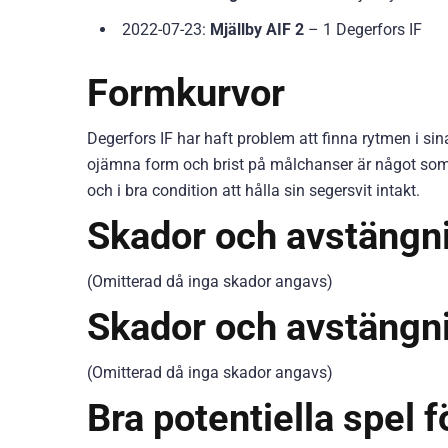
2022-07-23:
Mjällby AIF 2
– 1 Degerfors IF
Formkurvor
Degerfors IF har haft problem att finna rytmen i s
ojämna form och brist på målchanser är något som 
och i bra condition att hålla sin segersvit intakt.
Skador och avstängni
(Omitterad då inga skador angavs)
Skador och avstängni
(Omitterad då inga skador angavs)
Bra potentiella spel 