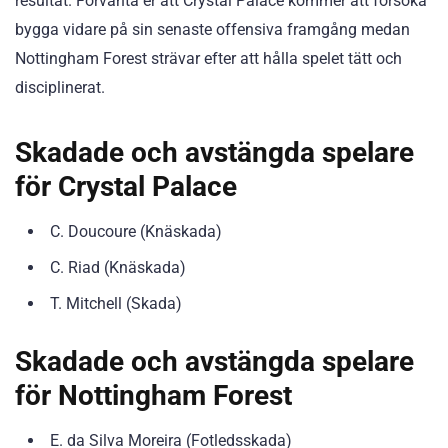
resultat. Förvänta er att Crystal Palace kommer att försöka
bygga vidare på sin senaste offensiva framgång medan
Nottingham Forest strävar efter att hålla spelet tätt och
disciplinerat.
Skadade och avstängda spelare
för Crystal Palace
C. Doucoure (Knäskada)
C. Riad (Knäskada)
T. Mitchell (Skada)
Skadade och avstängda spelare
för Nottingham Forest
E. da Silva Moreira (Fotledsskada)