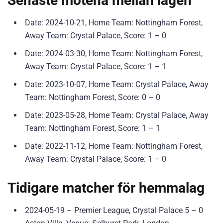
Senaste mötena mellan lagen
Date: 2024-10-21, Home Team: Nottingham Forest,
Away Team: Crystal Palace, Score: 1 – 0
Date: 2024-03-30, Home Team: Nottingham Forest,
Away Team: Crystal Palace, Score: 1 – 1
Date: 2023-10-07, Home Team: Crystal Palace, Away
Team: Nottingham Forest, Score: 0 – 0
Date: 2023-05-28, Home Team: Crystal Palace, Away
Team: Nottingham Forest, Score: 1 – 1
Date: 2022-11-12, Home Team: Nottingham Forest,
Away Team: Crystal Palace, Score: 1 – 0
Tidigare matcher för hemmalag
2024-05-19 – Premier League, Crystal Palace 5 – 0