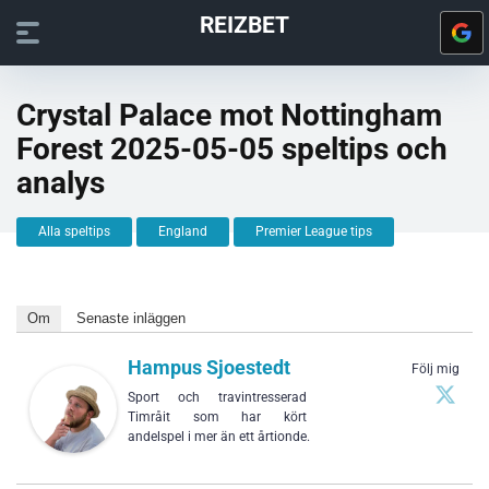
REIZBET
Crystal Palace mot Nottingham
Forest 2025-05-05 speltips och
analys
Alla speltips
England
Premier League tips
Om
Senaste inläggen
Hampus Sjoestedt
Följ mig
Sport och travintresserad
Timråit som har kört
andelspel i mer än ett årtionde.