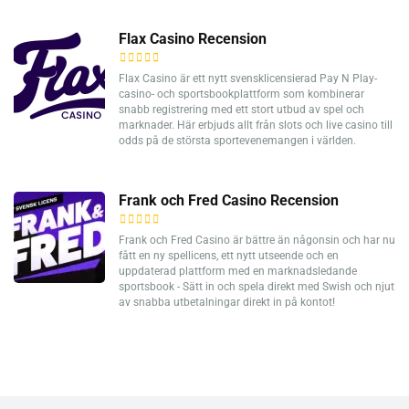
Flax Casino Recension
Flax Casino är ett nytt svensklicensierad Pay N Play-
casino- och sportsbookplattform som kombinerar
snabb registrering med ett stort utbud av spel och
marknader. Här erbjuds allt från slots och live casino till
odds på de största sportevenemangen i världen.
Frank och Fred Casino Recension
Frank och Fred Casino är bättre än någonsin och har nu
fått en ny spellicens, ett nytt utseende och en
uppdaterad plattform med en marknadsledande
sportsbook - Sätt in och spela direkt med Swish och njut
av snabba utbetalningar direkt in på kontot!