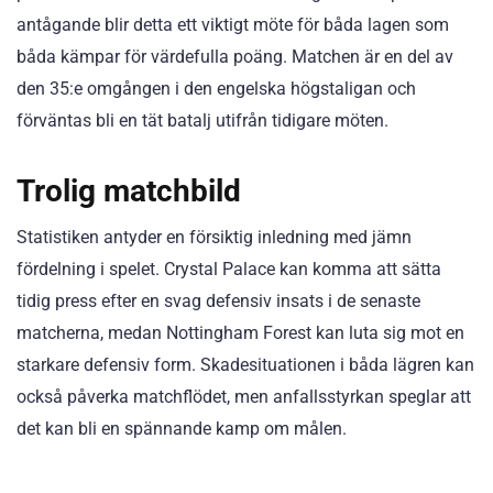
antågande blir detta ett viktigt möte för båda lagen som
båda kämpar för värdefulla poäng. Matchen är en del av
den 35:e omgången i den engelska högstaligan och
förväntas bli en tät batalj utifrån tidigare möten.
Trolig matchbild
Statistiken antyder en försiktig inledning med jämn
fördelning i spelet. Crystal Palace kan komma att sätta
tidig press efter en svag defensiv insats i de senaste
matcherna, medan Nottingham Forest kan luta sig mot en
starkare defensiv form. Skadesituationen i båda lägren kan
också påverka matchflödet, men anfallsstyrkan speglar att
det kan bli en spännande kamp om målen.