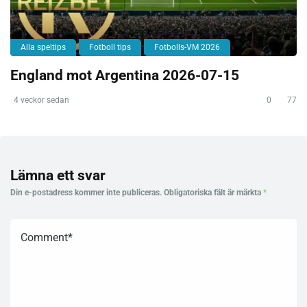
Alla speltips
Fotboll tips
Fotbolls-VM 2026
England mot Argentina 2026-07-15
4 veckor sedan
0
77
Lämna ett svar
Din e-postadress kommer inte publiceras.
Obligatoriska fält är märkta
*