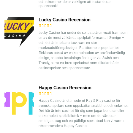
och rekommenderar verkligen att testar deras
sportsbook!
Lucky Casino Recension
Lucky Casino har under de senaste åren vuxit fram som
en av de mest välkända spelplattformarna i Sverige –
och det är inte bara tack vare en stor
marknadsföringsbudget. Plattformens popularitet
förklaras också av en kombination av användarvänlig
design, snabba betalningslösningar via Swish och
Trustly, samt ett brett spelutbud som tilltalar både
casinospelare och sportsbettare.
Happy Casino Recension
Happy Casino är ett modernt Pay & Play-casino för
svenska spelare som uppskattar snabbhet och enkelhet.
Det här är inte casinot för dig som jagar bonusar eller
ett komplett spelbibliotek – men om du värderar
smidiga uttag och ett pålitligt spelutbud kan vi varmt
rekommendera Happy Casino.