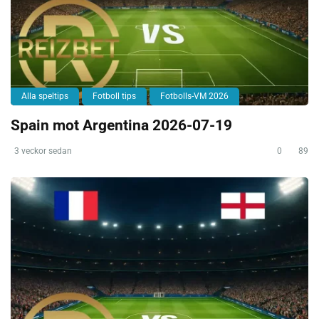
Alla speltips
Fotboll tips
Fotbolls-VM 2026
Spain mot Argentina 2026-07-19
3 veckor sedan
0
89