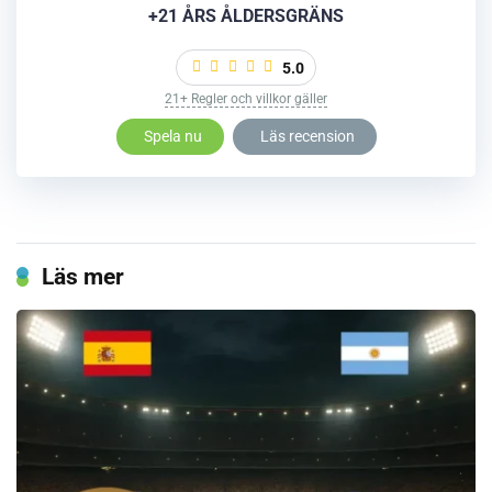
+21 ÅRS ÅLDERSGRÄNS
5.0
21+ Regler och villkor gäller
Spela nu
Läs recension
Läs mer