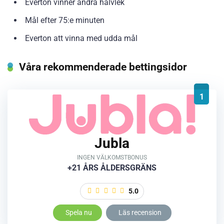
Everton vinner andra halvlek
Mål efter 75:e minuten
Everton att vinna med udda mål
Våra rekommenderade bettingsidor
1
Jubla
INGEN VÄLKOMSTBONUS
+21 ÅRS ÅLDERSGRÄNS
5.0
Spela nu
Läs recension