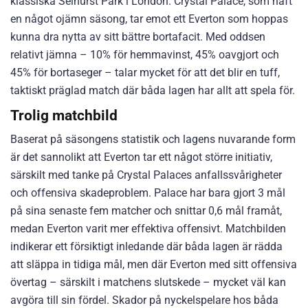
klassiska Selhurst Park i London. Crystal Palace, som haft
en något ojämn säsong, tar emot ett Everton som hoppas
kunna dra nytta av sitt bättre bortafacit. Med oddsen
relativt jämna – 10% för hemmavinst, 45% oavgjort och
45% för bortaseger – talar mycket för att det blir en tuff,
taktiskt präglad match där båda lagen har allt att spela för.
Trolig matchbild
Baserat på säsongens statistik och lagens nuvarande form
är det sannolikt att Everton tar ett något större initiativ,
särskilt med tanke på Crystal Palaces anfallssvårigheter
och offensiva skadeproblem. Palace har bara gjort 3 mål
på sina senaste fem matcher och snittar 0,6 mål framåt,
medan Everton varit mer effektiva offensivt. Matchbilden
indikerar ett försiktigt inledande där båda lagen är rädda
att släppa in tidiga mål, men där Everton med sitt offensiva
övertag – särskilt i matchens slutskede – mycket väl kan
avgöra till sin fördel. Skador på nyckelspelare hos båda