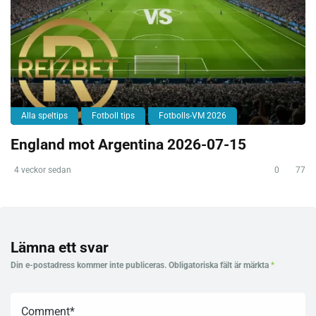
Alla speltips
Fotboll tips
Fotbolls-VM 2026
England mot Argentina 2026-07-15
4 veckor sedan
0
77
Lämna ett svar
Din e-postadress kommer inte publiceras.
Obligatoriska fält är märkta
*