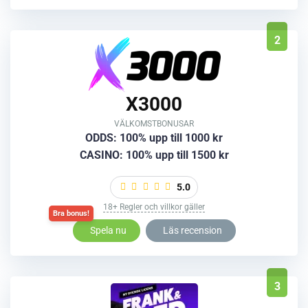
2
X3000
VÄLKOMSTBONUSAR
ODDS: 100% upp till 1000 kr
CASINO: 100% upp till 1500 kr
5.0
18+ Regler och villkor gäller
Spela nu
Läs recension
3