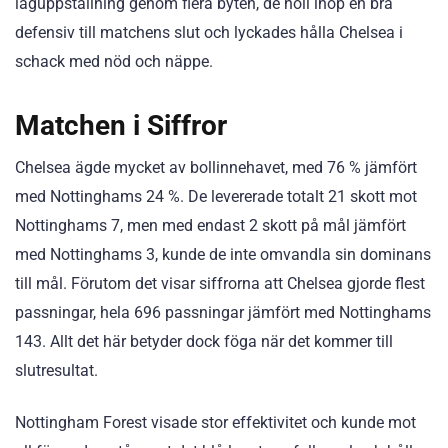
laguppställning genom flera byten, de höll ihop en bra
defensiv till matchens slut och lyckades hålla Chelsea i
schack med nöd och näppe.
Matchen i Siffror
Chelsea ägde mycket av bollinnehavet, med 76 % jämfört
med Nottinghams 24 %. De levererade totalt 21 skott mot
Nottinghams 7, men med endast 2 skott på mål jämfört
med Nottinghams 3, kunde de inte omvandla sin dominans
till mål. Förutom det visar siffrorna att Chelsea gjorde flest
passningar, hela 696 passningar jämfört med Nottinghams
143. Allt det här betyder dock föga när det kommer till
slutresultat.
Nottingham Forest visade stor effektivitet och kunde mot