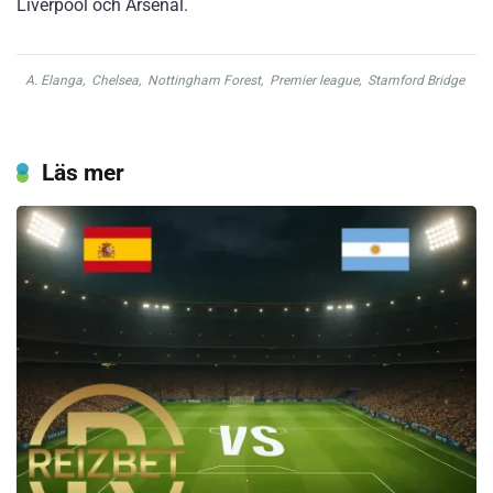
Liverpool och Arsenal.
A. Elanga
,
Chelsea
,
Nottingham Forest
,
Premier league
,
Stamford Bridge
Läs mer