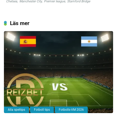
Chelsea
,
Manchester City
,
Premier league
,
Stamford Bridge
Läs mer
Alla speltips
Fotboll tips
Fotbolls-VM 2026