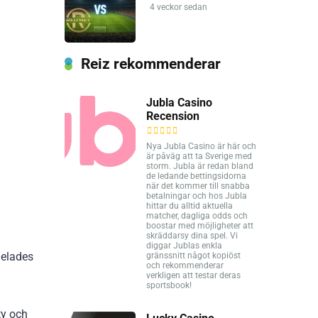
4 veckor sedan
Reiz rekommenderar
Jubla Casino
Recension
Nya Jubla Casino är här och
är påväg att ta Sverige med
storm. Jubla är redan bland
de ledande bettingsidorna
när det kommer till snabba
betalningar och hos Jubla
hittar du alltid aktuella
matcher, dagliga odds och
boostar med möjligheter att
skräddarsy dina spel. Vi
diggar Jublas enkla
delades
gränssnitt något kopiöst
och rekommenderar
verkligen att testar deras
sportsbook!
ty och