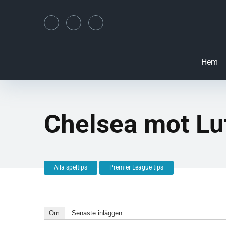
Hem
Chelsea mot Lut
Alla speltips
Premier League tips
Om
Senaste inläggen