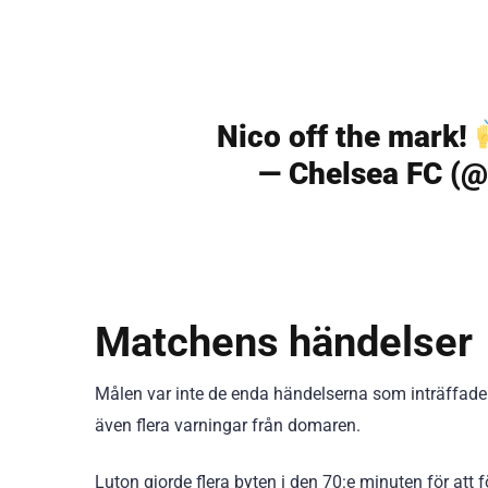
Nico off the mark!
— Chelsea FC (
Matchens händelser
Målen var inte de enda händelserna som inträffade
även flera varningar från domaren.
Luton gjorde flera byten i den 70:e minuten för att