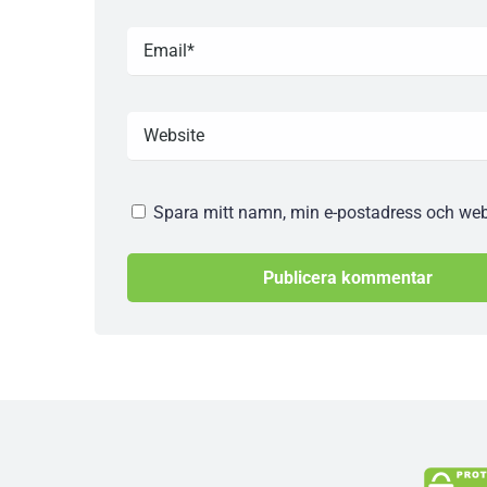
Spara mitt namn, min e-postadress och webb