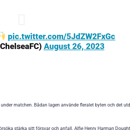
pic.twitter.com/5JdZW2FxGc
@ChelseaFC)
August 26, 2023
 under matchen. Bådan lagen använde fleralet byten och det ut
 försöka stärka sitt försvar och anfall. Alfie Henry Harman Dough