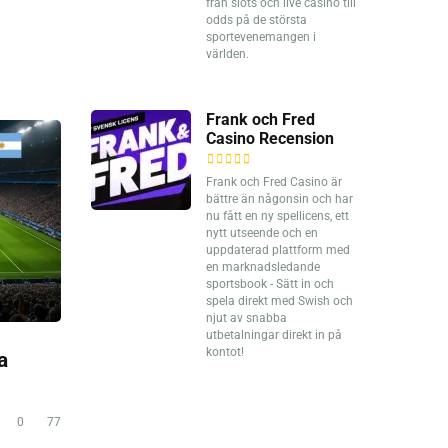
från slots och live casino till
odds på de största
sportevenemangen i
världen.
Frank och Fred
Casino Recension
Frank och Fred Casino är
bättre än någonsin och har
nu fått en ny spellicens, ett
nytt utseende och en
uppdaterad plattform med
en marknadsledande
sportsbook - Sätt in och
spela direkt med Swish och
njut av snabba
utbetalningar direkt in på
kontot!
a
0
77