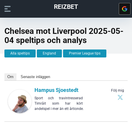
REIZBET
Chelsea mot Liverpool 2025-05-
04 speltips och analys
Alla speltips
England
Premier League tips
Om
Senaste inläggen
Hampus Sjoestedt
Följ mig
Sport och travintresserad
Timråit som har kört
andelspel i mer än ett årtionde.