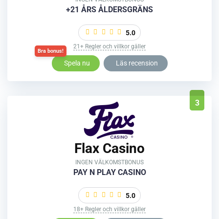
+21 ÅRS ÅLDERSGRÄNS
5.0
21+ Regler och villkor gäller
Spela nu
Läs recension
3
Flax Casino
INGEN VÄLKOMSTBONUS
PAY N PLAY CASINO
5.0
18+ Regler och villkor gäller