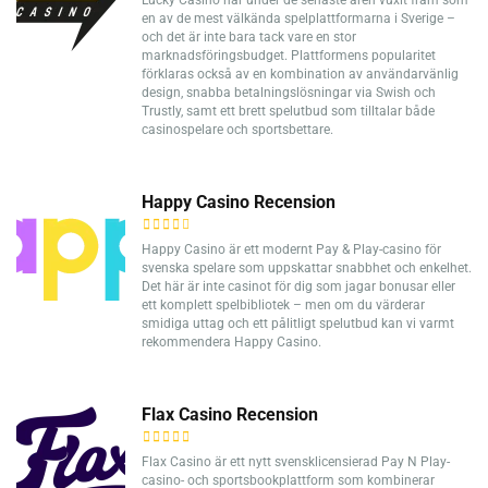
Lucky Casino har under de senaste åren vuxit fram som
en av de mest välkända spelplattformarna i Sverige –
och det är inte bara tack vare en stor
marknadsföringsbudget. Plattformens popularitet
förklaras också av en kombination av användarvänlig
design, snabba betalningslösningar via Swish och
Trustly, samt ett brett spelutbud som tilltalar både
casinospelare och sportsbettare.
Happy Casino Recension
Happy Casino är ett modernt Pay & Play-casino för
svenska spelare som uppskattar snabbhet och enkelhet.
Det här är inte casinot för dig som jagar bonusar eller
ett komplett spelbibliotek – men om du värderar
smidiga uttag och ett pålitligt spelutbud kan vi varmt
rekommendera Happy Casino.
Flax Casino Recension
Flax Casino är ett nytt svensklicensierad Pay N Play-
casino- och sportsbookplattform som kombinerar