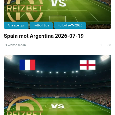
Alla speltips
Fotboll tips
Fotbolls-VM 2026
Spain mot Argentina 2026-07-19
3 veckor sedan
0
88