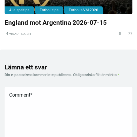
Alla speltips
Fotboll tips
Fotbolls-VM 2026
England mot Argentina 2026-07-15
4 veckor sedan
0
77
Lämna ett svar
Din e-postadress kommer inte publiceras.
Obligatoriska fält är märkta
*