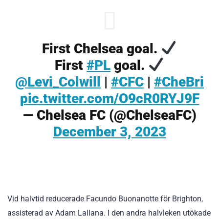
First Chelsea goal.
First
#PL
goal.
@Levi_Colwill
|
#CFC
|
#CheBri
pic.twitter.com/O9cR0RYJ9F
— Chelsea FC (@ChelseaFC)
December 3, 2023
Vid halvtid reducerade Facundo Buonanotte för Brighton,
assisterad av Adam Lallana. I den andra halvleken utökade