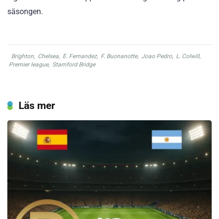
säsongen.
Brighton
,
Chelsea
,
E. Fernandez
,
F. Buonanotte
,
Joao Pedro
,
L. Colwill
,
Premier league
,
Stamford Bridge
Läs mer