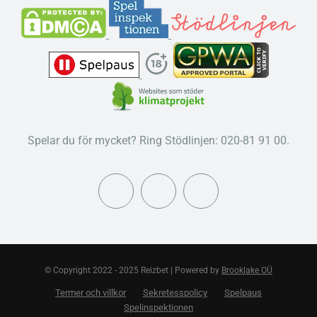
Spelar du för mycket? Ring Stödlinjen: 020-81 91 00.
© Copyright 2022 - 2025 Reizbet | Powered by
Brooklake OÜ
Termer och villkor
Sekretesspolicy
Spelpaus
Spelinspektionen