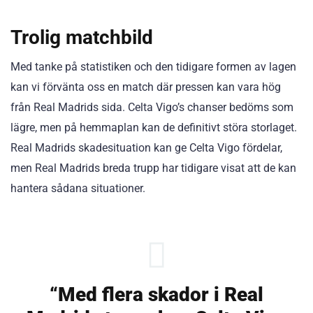
Trolig matchbild
Med tanke på statistiken och den tidigare formen av lagen
kan vi förvänta oss en match där pressen kan vara hög
från Real Madrids sida. Celta Vigo’s chanser bedöms som
lägre, men på hemmaplan kan de definitivt störa storlaget.
Real Madrids skadesituation kan ge Celta Vigo fördelar,
men Real Madrids breda trupp har tidigare visat att de kan
hantera sådana situationer.
“Med flera skador i Real