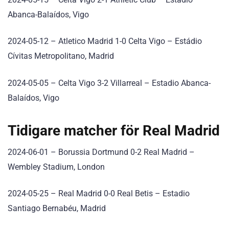
Abanca-Balaídos, Vigo
2024-05-12 – Atletico Madrid 1-0 Celta Vigo – Estádio
Cívitas Metropolitano, Madrid
2024-05-05 – Celta Vigo 3-2 Villarreal – Estadio Abanca-
Balaídos, Vigo
Tidigare matcher för Real Madrid
2024-06-01 – Borussia Dortmund 0-2 Real Madrid –
Wembley Stadium, London
2024-05-25 – Real Madrid 0-0 Real Betis – Estadio
Santiago Bernabéu, Madrid