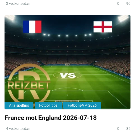
3 veckor sedan
0
90
Alla speltips
Fotboll tips
Fotbolls-VM 2026
France mot England 2026-07-18
4 veckor sedan
0
85