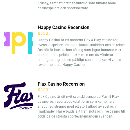
Trustly, samt ett brett spelutbud som tilltalar både
casinospelare och sportsbettare.
Happy Casino Recension
Happy Casino är ett modernt Pay & Play-casino för
svenska spelare som uppskattar snabbhet och enkelhet.
Det här är inte casinot för dig som jagar bonusar eller
ett komplett spelbibliotek – men om du värderar
smidiga uttag och ett pålitligt spelutbud kan vi varmt
rekommendera Happy Casino.
Flax Casino Recension
Flax Casino är ett nytt svensklicensierad Pay N Play-
casino- och sportsbookplattform som kombinerar
snabb registrering med ett stort utbud av spel och
marknader. Här erbjuds allt från slots och live casino till
odds på de största sportevenemangen i världen.