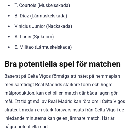
T. Courtois (Muskelsskada)
B. Diaz (Lårmuskelskada)
Vinicius Junior (Nackskada)
A. Lunin (Sjukdom)
E. Militao (Lårmuskelskada)
Bra potentiella spel för matchen
Baserat på Celta Vigos förmåga att nätet på hemmaplan
men samtidigt Real Madrids starkare form och högre
målproduktion, kan det bli en match där båda lagen gör
mål. Ett tidigt mål av Real Madrid kan röra om i Celta Vigos
strategi, medan en stark försvarsinsats från Celta Vigo i de
inledande minuterna kan ge en jämnare match. Här är
några potentiella spel: