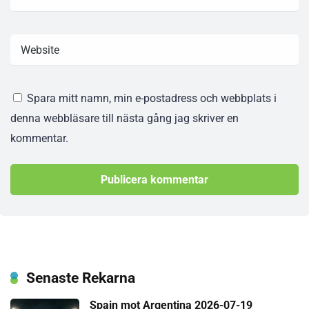
Spara mitt namn, min e-postadress och webbplats i
denna webbläsare till nästa gång jag skriver en
kommentar.
Senaste Rekarna
Spain mot Argentina 2026-07-19