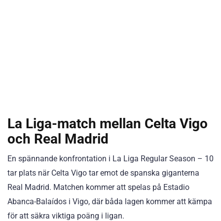
La Liga-match mellan Celta Vigo
och Real Madrid
En spännande konfrontation i La Liga Regular Season – 10
tar plats när Celta Vigo tar emot de spanska giganterna
Real Madrid. Matchen kommer att spelas på Estadio
Abanca-Balaídos i Vigo, där båda lagen kommer att kämpa
för att säkra viktiga poäng i ligan.