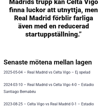
Madrids trupp kan Celta Vigo
finna luckor att utnyttja, men
Real Madrid förblir farliga
även med en reducerad
startuppställning.”
Senaste mötena mellan lagen
2025-05-04 – Real Madrid vs Celta Vigo – Ej spelad
2024-03-10 – Real Madrid vs Celta Vigo 4-0 – Estadio
Santiago Bernabéu
2023-08-25 – Celta Vigo vs Real Madrid 0-1 – Estadio