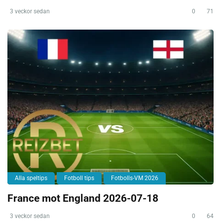
3 veckor sedan
0
71
Alla speltips
Fotboll tips
Fotbolls-VM 2026
France mot England 2026-07-18
3 veckor sedan
0
64