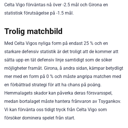
Celta Vigo förväntas nå över -2.5 mål och Girona en
statistisk förutsägelse på -1.5 mål.
Trolig matchbild
Med Celta Vigos nyliga form på endast 25 % och en
starkare defensiv statistik är det troligt att de kommer att
sätta upp en tät defensiv linje samtidigt som de söker
möjligheter framåt. Girona, å andra sidan, kämpar betydligt
mer med en form på 0 % och måste angripa matchen med
en förbättrad strategi för att ha chans på poäng.
Hemmalagets skador kan påverka deras försvarsspel,
medan bortalaget måste hantera frånvaron av Tsygankov.
Vi kan förvänta oss tidigt tryck från Celta Vigo som
försöker dominera spelet från start.