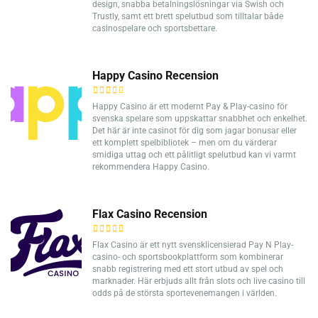
design, snabba betalningslösningar via Swish och
Trustly, samt ett brett spelutbud som tilltalar både
casinospelare och sportsbettare.
Happy Casino Recension
Happy Casino är ett modernt Pay & Play-casino för
svenska spelare som uppskattar snabbhet och enkelhet.
Det här är inte casinot för dig som jagar bonusar eller
ett komplett spelbibliotek – men om du värderar
smidiga uttag och ett pålitligt spelutbud kan vi varmt
rekommendera Happy Casino.
Flax Casino Recension
Flax Casino är ett nytt svensklicensierad Pay N Play-
casino- och sportsbookplattform som kombinerar
snabb registrering med ett stort utbud av spel och
marknader. Här erbjuds allt från slots och live casino till
odds på de största sportevenemangen i världen.