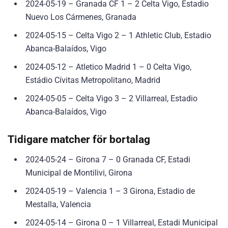
2024-05-19 – Granada CF 1 – 2 Celta Vigo, Estadio
Nuevo Los Cármenes, Granada
2024-05-15 – Celta Vigo 2 – 1 Athletic Club, Estadio
Abanca-Balaídos, Vigo
2024-05-12 – Atletico Madrid 1 – 0 Celta Vigo,
Estádio Cívitas Metropolitano, Madrid
2024-05-05 – Celta Vigo 3 – 2 Villarreal, Estadio
Abanca-Balaídos, Vigo
Tidigare matcher för bortalag
2024-05-24 – Girona 7 – 0 Granada CF, Estadi
Municipal de Montilivi, Girona
2024-05-19 – Valencia 1 – 3 Girona, Estadio de
Mestalla, Valencia
2024-05-14 – Girona 0 – 1 Villarreal, Estadi Municipal