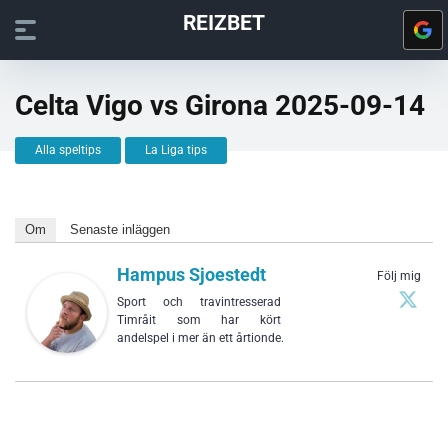
REIZBET
Celta Vigo vs Girona 2025-09-14
Alla speltips
La Liga tips
Om
Senaste inläggen
Hampus Sjoestedt
Följ mig
Sport och travintresserad
Timråit som har kört
andelspel i mer än ett årtionde.