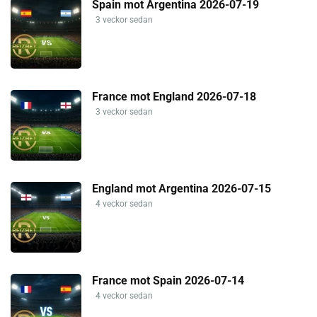
Spain mot Argentina 2026-07-19
3 veckor sedan
France mot England 2026-07-18
3 veckor sedan
England mot Argentina 2026-07-15
4 veckor sedan
France mot Spain 2026-07-14
4 veckor sedan