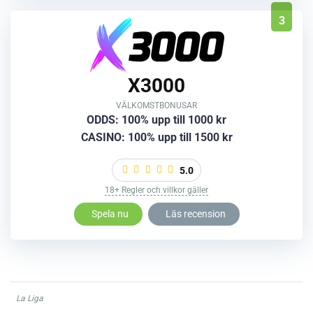
3
X3000
VÄLKOMSTBONUSAR
ODDS: 100% upp till 1000 kr
CASINO: 100% upp till 1500 kr
5.0
18+ Regler och villkor gäller
Spela nu
Läs recension
La Liga