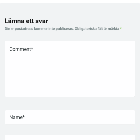
Lämna ett svar
Din e-postadress kommer inte publiceras.
Obligatoriska fält är märkta
*