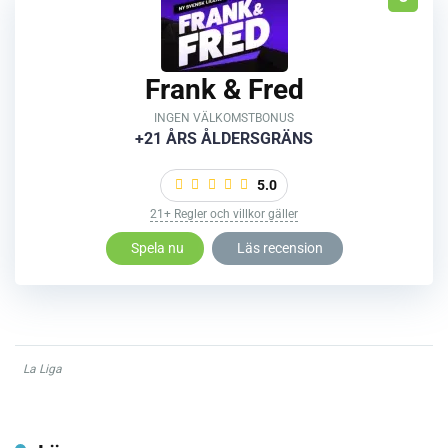
Frank & Fred
INGEN VÄLKOMSTBONUS
+21 ÅRS ÅLDERSGRÄNS
5.0
21+ Regler och villkor gäller
Spela nu
Läs recension
La Liga