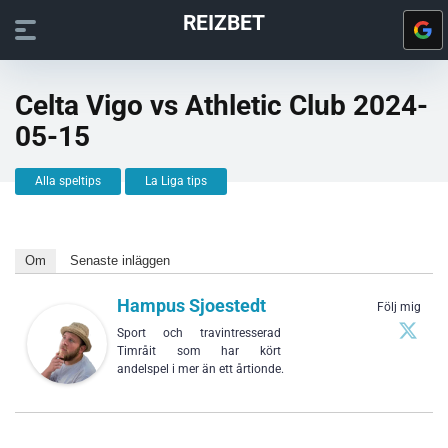
REIZBET
Celta Vigo vs Athletic Club 2024-
05-15
Alla speltips
La Liga tips
Om
Senaste inläggen
Hampus Sjoestedt
Följ mig
Sport och travintresserad
Timråit som har kört
andelspel i mer än ett årtionde.