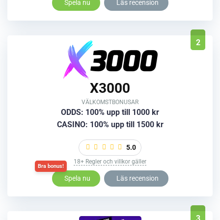
Spela nu
Läs recension
2
X3000
VÄLKOMSTBONUSAR
ODDS: 100% upp till 1000 kr
CASINO: 100% upp till 1500 kr
5.0
18+ Regler och villkor gäller
Spela nu
Läs recension
3