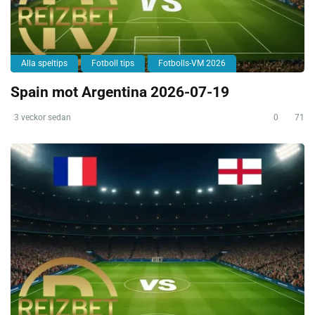
Alla speltips
Fotboll tips
Fotbolls-VM 2026
Spain mot Argentina 2026-07-19
3 veckor sedan
0
71