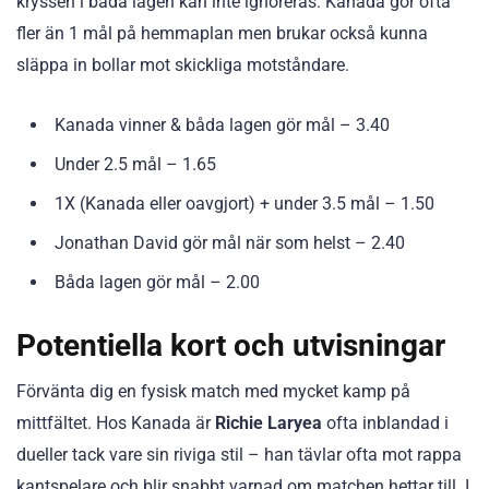
kryssen i båda lagen kan inte ignoreras. Kanada gör ofta
fler än 1 mål på hemmaplan men brukar också kunna
släppa in bollar mot skickliga motståndare.
Kanada vinner & båda lagen gör mål – 3.40
Under 2.5 mål – 1.65
1X (Kanada eller oavgjort) + under 3.5 mål – 1.50
Jonathan David gör mål när som helst – 2.40
Båda lagen gör mål – 2.00
Potentiella kort och utvisningar
Förvänta dig en fysisk match med mycket kamp på
mittfältet. Hos Kanada är
Richie Laryea
ofta inblandad i
dueller tack vare sin riviga stil – han tävlar ofta mot rappa
kantspelare och blir snabbt varnad om matchen hettar till. I