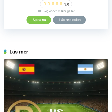
5.0
18+ Regler och villkor gäller
Spela nu
Läs recension
Läs mer