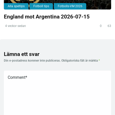
Alla speltips
Fotboll tips
Fotbolls-VM 2026
England mot Argentina 2026-07-15
4 veckor sedan
0
63
Lämna ett svar
Din e-postadress kommer inte publiceras.
Obligatoriska fält är märkta
*