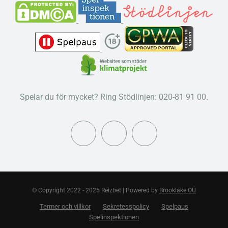
Spelar du för mycket? Ring Stödlinjen: 020-81 91 00.
© Copyright 2022 - 2025 Reizbet | Powered by
Brooklake OÜ
Termer och villkor
Sekretesspolicy
Spelpaus
Spelinspektionen