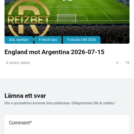
Alla speltips
Fotboll tips
Fotbolls-VM 2026
England mot Argentina 2026-07-15
4 veckor sedan
0
78
Lämna ett svar
Din e-postadress kommer inte publiceras.
Obligatoriska fält är märkta
*