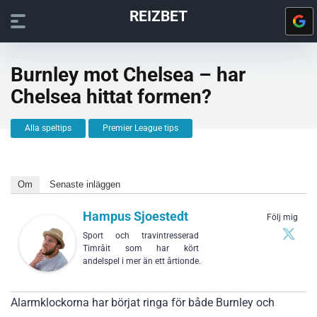
REIZBET
Burnley mot Chelsea – har
Chelsea hittat formen?
Alla speltips
Premier League tips
Om
Senaste inläggen
Hampus Sjoestedt
Följ mig
Sport och travintresserad
Timråit som har kört
andelspel i mer än ett årtionde.
Alarmklockorna har börjat ringa för både Burnley och