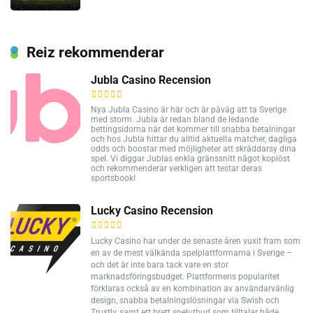
Reiz rekommenderar
Jubla Casino Recension
Nya Jubla Casino är här och är påväg att ta Sverige
med storm. Jubla är redan bland de ledande
bettingsidorna när det kommer till snabba betalningar
och hos Jubla hittar du alltid aktuella matcher, dagliga
odds och boostar med möjligheter att skräddarsy dina
spel. Vi diggar Jublas enkla gränssnitt något kopiöst
och rekommenderar verkligen att testar deras
sportsbook!
Lucky Casino Recension
Lucky Casino har under de senaste åren vuxit fram som
en av de mest välkända spelplattformarna i Sverige –
och det är inte bara tack vare en stor
marknadsföringsbudget. Plattformens popularitet
förklaras också av en kombination av användarvänlig
design, snabba betalningslösningar via Swish och
Trustly, samt ett brett spelutbud som tilltalar både