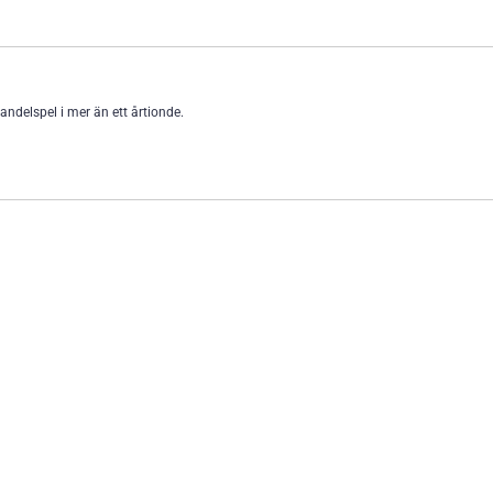
andelspel i mer än ett årtionde.