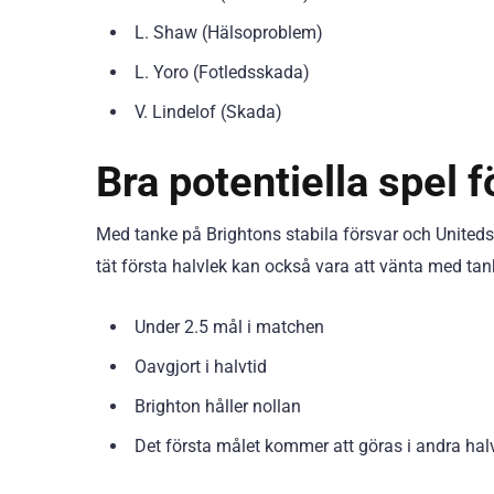
L. Shaw (Hälsoproblem)
L. Yoro (Fotledsskada)
V. Lindelof (Skada)
Bra potentiella spel 
Med tanke på Brightons stabila försvar och Uniteds 
tät första halvlek kan också vara att vänta med ta
Under 2.5 mål i matchen
Oavgjort i halvtid
Brighton håller nollan
Det första målet kommer att göras i andra hal