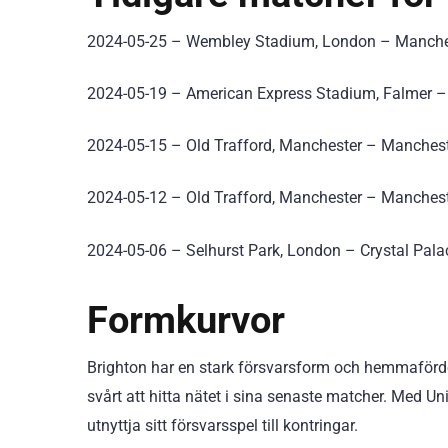
2024-05-25 – Wembley Stadium, London – Manchest
2024-05-19 – American Express Stadium, Falmer – 
2024-05-15 – Old Trafford, Manchester – Manchest
2024-05-12 – Old Trafford, Manchester – Manchest
2024-05-06 – Selhurst Park, London – Crystal Pala
Formkurvor
Brighton har en stark försvarsform och hemmaförd
svårt att hitta nätet i sina senaste matcher. Med U
utnyttja sitt försvarsspel till kontringar.