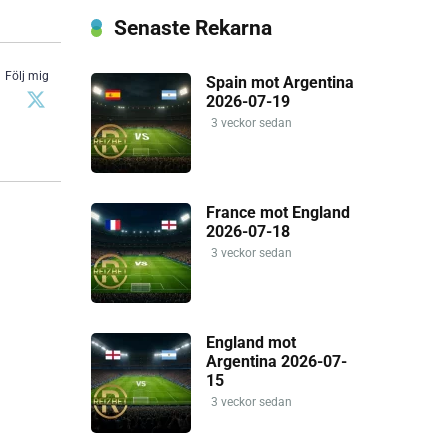
Senaste Rekarna
Följ mig
Spain mot Argentina
2026-07-19
3 veckor sedan
France mot England
2026-07-18
3 veckor sedan
England mot
Argentina 2026-07-
15
3 veckor sedan