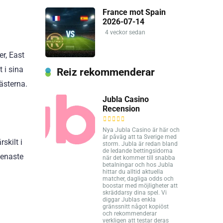
France mot Spain
2026-07-14
4 veckor sedan
r, East
 i sina
Reiz rekommenderar
ästerna.
Jubla Casino
Recension
Nya Jubla Casino är här och
är påväg att ta Sverige med
skilt i
storm. Jubla är redan bland
de ledande bettingsidorna
senaste
när det kommer till snabba
betalningar och hos Jubla
hittar du alltid aktuella
matcher, dagliga odds och
boostar med möjligheter att
skräddarsy dina spel. Vi
diggar Jublas enkla
gränssnitt något kopiöst
och rekommenderar
verkligen att testar deras