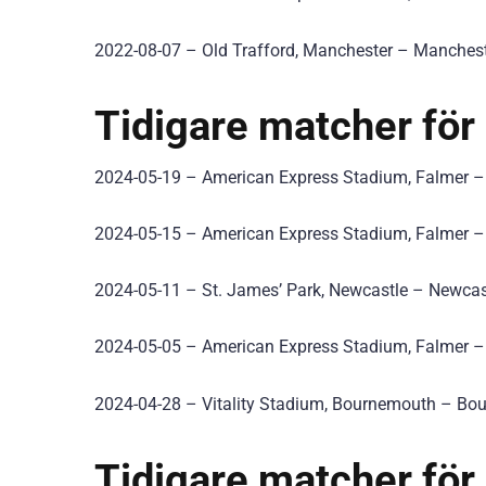
2022-08-07 – Old Trafford, Manchester – Manchest
Tidigare matcher för
2024-05-19 – American Express Stadium, Falmer – 
2024-05-15 – American Express Stadium, Falmer – 
2024-05-11 – St. James’ Park, Newcastle – Newcast
2024-05-05 – American Express Stadium, Falmer – B
2024-04-28 – Vitality Stadium, Bournemouth – Bo
Tidigare matcher för