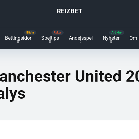
REIZBET
Bettingsidor
Speltips
Andelsspel
Nyheter
Om 
anchester United 
alys