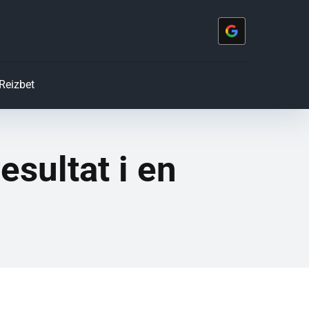
Reizbet
esultat i en