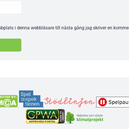
plats i denna webbläsare till nästa gång jag skriver en komme