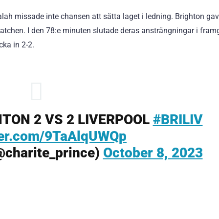
 Salah missade inte chansen att sätta laget i ledning. Brighton ga
matchen. I den 78:e minuten slutade deras ansträngningar i fra
ka in 2-2.
HTON 2 VS 2 LIVERPOOL
#BRILIV
tter.com/9TaAlqUWQp
@charite_prince)
October 8, 2023