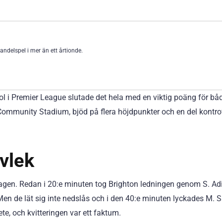
andelspel i mer än ett årtionde.
l i Premier League slutade det hela med en viktig poäng för bå
mmunity Stadium, bjöd på flera höjdpunkter och en del kontrov
vlek
lagen. Redan i 20:e minuten tog Brighton ledningen genom S. Ad
 Men de lät sig inte nedslås och i den 40:e minuten lyckades M. 
te, och kvitteringen var ett faktum.