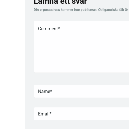
Lämna ett svar
Din e-postadress kommer inte publiceras.
Obligatoriska fält ä