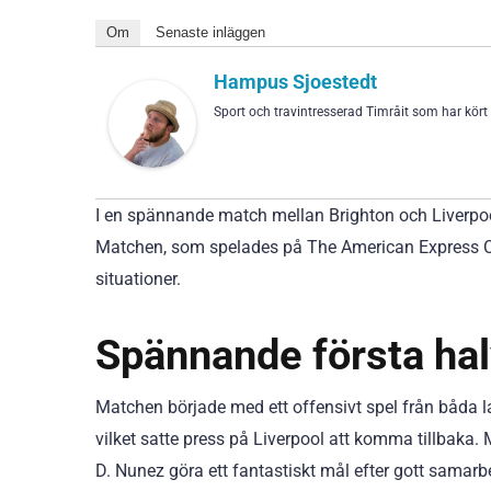
Om
Senaste inläggen
Hampus Sjoestedt
Sport och travintresserad Timråit som har kört 
I en spännande match mellan Brighton och Liverpoo
Matchen, som spelades på The American Express Co
situationer.
Spännande första hal
Matchen började med ett offensivt spel från båda 
vilket satte press på Liverpool att komma tillbaka.
D. Nunez göra ett fantastiskt mål efter gott samarbe