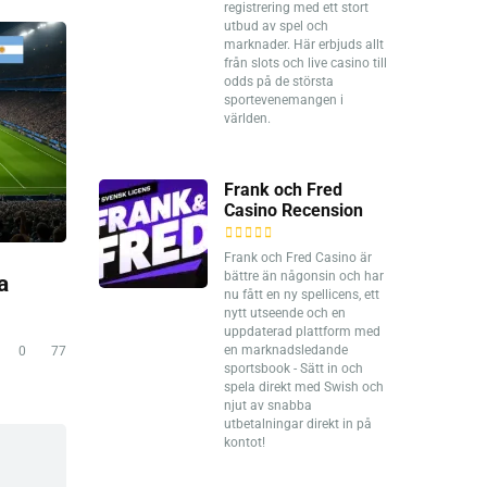
registrering med ett stort
utbud av spel och
marknader. Här erbjuds allt
från slots och live casino till
odds på de största
sportevenemangen i
världen.
Frank och Fred
Casino Recension
Frank och Fred Casino är
bättre än någonsin och har
a
nu fått en ny spellicens, ett
nytt utseende och en
uppdaterad plattform med
en marknadsledande
0
77
sportsbook - Sätt in och
spela direkt med Swish och
njut av snabba
utbetalningar direkt in på
kontot!