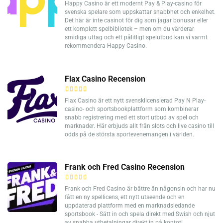
Happy Casino är ett modernt Pay & Play-casino för
svenska spelare som uppskattar snabbhet och enkelhet.
Det här är inte casinot för dig som jagar bonusar eller
ett komplett spelbibliotek – men om du värderar
smidiga uttag och ett pålitligt spelutbud kan vi varmt
rekommendera Happy Casino.
Flax Casino Recension
Flax Casino är ett nytt svensklicensierad Pay N Play-
casino- och sportsbookplattform som kombinerar
snabb registrering med ett stort utbud av spel och
marknader. Här erbjuds allt från slots och live casino till
odds på de största sportevenemangen i världen.
Frank och Fred Casino Recension
Frank och Fred Casino är bättre än någonsin och har nu
fått en ny spellicens, ett nytt utseende och en
uppdaterad plattform med en marknadsledande
sportsbook - Sätt in och spela direkt med Swish och njut
av snabba utbetalningar direkt in på kontot!