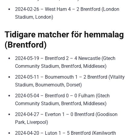
2024-02-26 – West Ham 4 – 2 Brentford (London
Stadium, London)
Tidigare matcher för hemmalag
(Brentford)
2024-05-19 – Brentford 2 – 4 Newcastle (Gtech
Community Stadium, Brentford, Middlesex)
2024-05-11 – Bournemouth 1 – 2 Brentford (Vitality
Stadium, Bournemouth, Dorset)
2024-05-04 – Brentford 0 – 0 Fulham (Gtech
Community Stadium, Brentford, Middlesex)
2024-04-27 – Everton 1 – 0 Brentford (Goodison
Park, Liverpool)
2024-04-20 – Luton 1 – 5 Brentford (Kenilworth