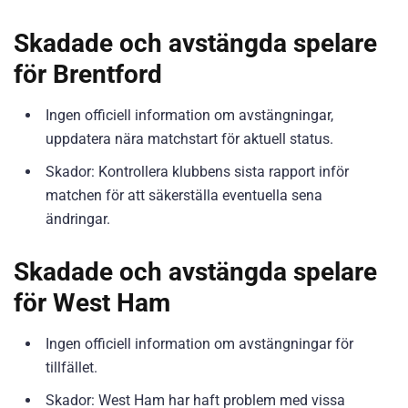
Skadade och avstängda spelare
för Brentford
Ingen officiell information om avstängningar,
uppdatera nära matchstart för aktuell status.
Skador: Kontrollera klubbens sista rapport inför
matchen för att säkerställa eventuella sena
ändringar.
Skadade och avstängda spelare
för West Ham
Ingen officiell information om avstängningar för
tillfället.
Skador: West Ham har haft problem med vissa