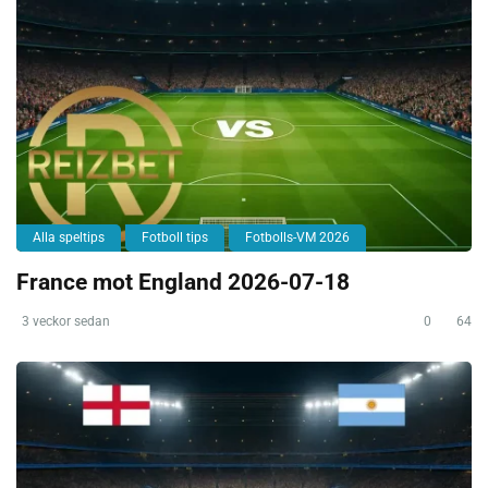
Alla speltips
Fotboll tips
Fotbolls-VM 2026
France mot England 2026-07-18
3 veckor sedan
0
64