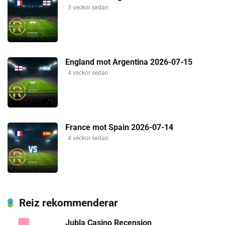
3 veckor sedan
England mot Argentina 2026-07-15
4 veckor sedan
France mot Spain 2026-07-14
4 veckor sedan
Reiz rekommenderar
Jubla Casino Recension