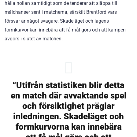
hålla nollan samtidigt som de tenderar att släppa till
målchanser sent i matcherna, särskilt Brentford vars
försvar är något svagare. Skadeläget och lagens
formkurvor kan innebära att få mål görs och att kampen
avgörs i slutet av matchen.
“Utifrån statistiken blir detta
en match där avvaktande spel
och försiktighet präglar
inledningen. Skadeläget och
formkurvorna kan innebära