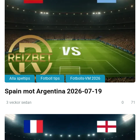
Alla speltips
Fotboll tips
Fotbolls-VM 2026
Spain mot Argentina 2026-07-19
3 veckor sedan
0
71