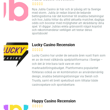
Nya Jubla Casino är här och är påväg att ta Sverige
med storm. Jubla är redan bland de ledande
bettingsidorna när det kommer till snabba betalningar
och hos Jubla hittar du alltid aktuella matcher, dagliga
odds och boostar med möjligheter att skräddarsy dina
spel. Vi diggar Jublas enkla gränssnitt något kopiöst
och rekommenderar verkligen att testar deras
sportsbook!
Lucky Casino Recension
Lucky Casino har under de senaste åren vuxit fram som
en av de mest välkända spelplattformarna i Sverige –
och det är inte bara tack vare en stor
marknadsföringsbudget. Plattformens popularitet
förklaras också av en kombination av användarvänlig
design, snabba betalningslösningar via Swish och
Trustly, samt ett brett spelutbud som tilltalar både
casinospelare och sportsbettare.
Happy Casino Recension