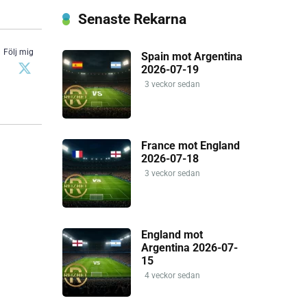
Senaste Rekarna
Följ mig
Spain mot Argentina
2026-07-19
3 veckor sedan
France mot England
2026-07-18
3 veckor sedan
England mot
Argentina 2026-07-
15
4 veckor sedan