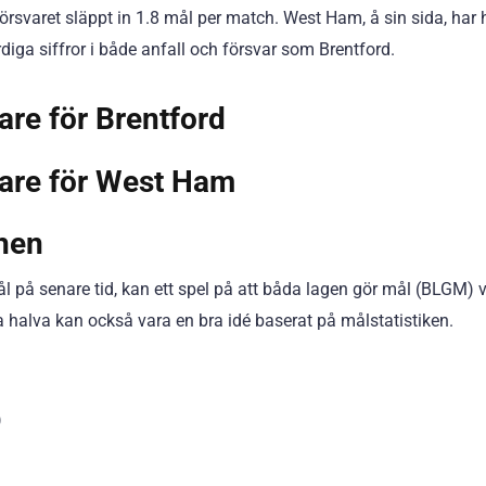
örsvaret släppt in 1.8 mål per match. West Ham, å sin sida, har 
diga siffror i både anfall och försvar som Brentford.
re för Brentford
are för West Ham
chen
l på senare tid, kan ett spel på att båda lagen gör mål (BLGM) 
 halva kan också vara en bra idé baserat på målstatistiken.
)