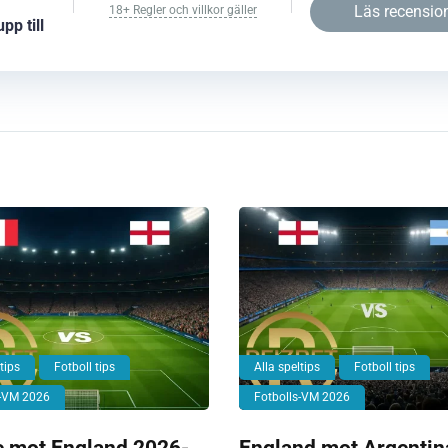
Läs recensio
18+ Regler och villkor gäller
p till
tips
Fotboll tips
Alla speltips
Fotboll tips
s-VM 2026
Fotbolls-VM 2026
e mot England 2026-
England mot Argentin