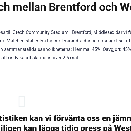
h mellan Brentford och W
till Gtech Community Stadium i Brentford, Middlesex där vi få
m. Matchen ställer två lag mot varandra där hemmalaget ser ut 
yligen sammanställda sannolikheterna: Hemma: 45%, Oavgjort: 45%
att undvika att släppa in över 2.5 mål.
tistiken kan vi förvänta oss en jäm
ligen kan lägga tidig press på Wes