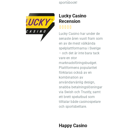
sportsbook!
Lucky Casino
Recension
Lucky Casino har under de
senaste åren vuxit fram som
en av de mest välkända
spelplattformarna i Sverige
– och det är inte bara tack
vare en stor
marknadsföringsbudget.
Plattformens popularitet
förklaras också av en
kombination av
användarvänlig design,
snabba betalningslösningar
via Swish och Trustly, samt
ett brett spelutbud som
tilltalar både casinospelare
och sportsbettare.
Happy Casino