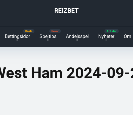
REIZBET
Bettingsidor
Speltips
Andelsspel
Nyheter
Om 
West Ham 2024-09-2