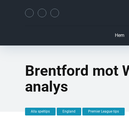
Hem
Brentford mot 
analys
Alla speltips
England
Premier League tips