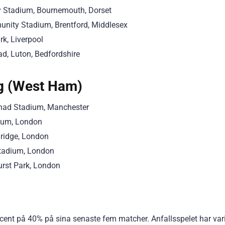
ty Stadium, Bournemouth, Dorset
nity Stadium, Brentford, Middlesex
k, Liverpool
ad, Luton, Bedfordshire
ag (West Ham)
ihad Stadium, Manchester
ium, London
ridge, London
Stadium, London
urst Park, London
ent på 40% på sina senaste fem matcher. Anfallsspelet har varit