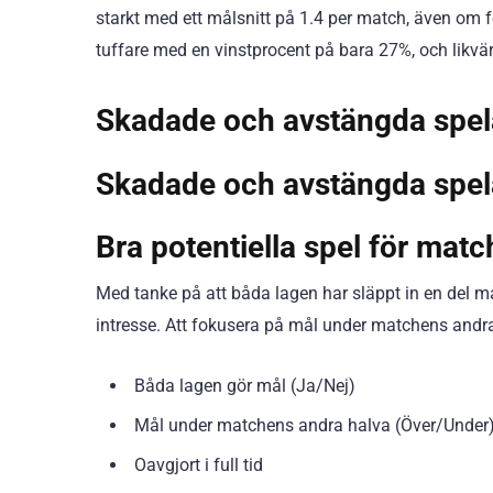
starkt med ett målsnitt på 1.4 per match, även om f
tuffare med en vinstprocent på bara 27%, och likvär
Skadade och avstängda spela
Skadade och avstängda spel
Bra potentiella spel för mat
Med tanke på att båda lagen har släppt in en del må
intresse. Att fokusera på mål under matchens andra
Båda lagen gör mål (Ja/Nej)
Mål under matchens andra halva (Över/Under
Oavgjort i full tid