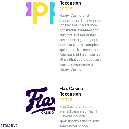
Recension
Happy Casino är ett
modernt Pay & Play-casino
för svenska spelare som
uppskattar snabbhet och
enkelhet. Det här är inte
casinot för dig som jagar
bonusar eller ett komplett
spelbibliotek – men om du
värderar smidiga uttag och
ett pålitligt spelutbud kan vi
varmt rekommendera
Happy Casino.
Flax Casino
Recension
Flax Casino är ett nytt
svensklicensierad Pay N
Play-casino- och
sportsbookplattform som
 relativt
kombinerar snabb