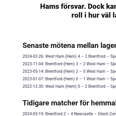
Hams försvar. Dock ka
roll i hur väl
Senaste mötena mellan lage
2024-02-26: West Ham (Hem) 4 – 2 Brentford – S
2023-11-04: Brentford (Hem) 3 – 2 West Ham – Sp
2023-05-14: Brentford (Hem) 2 – 0 West Ham – Sp
2023-01-07: Brentford (Hem) 0 – 1 West Ham – Sp
2022-12-30: West Ham (Hem) 0 – 2 Brentford – S
Tidigare matcher för hemmal
2024-05-19: Brentford 2 – 4 Newcastle – Gtech Co