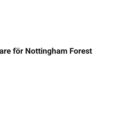
are för Nottingham Forest