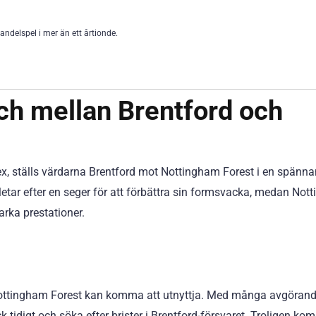
andelspel i mer än ett årtionde.
h mellan Brentford och
x, ställs värdarna Brentford mot Nottingham Forest i en spänn
tar efter en seger för att förbättra sin formsvacka, medan Not
rka prestationer.
t Nottingham Forest kan komma att utnyttja. Med många avgöran
tidigt och söka efter brister i Brentford-försvaret. Troligen ko