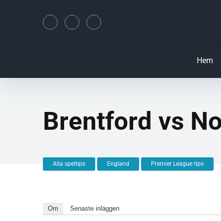
Hem
Brentford vs N
Alla speltips
England
Premier League tips
Om
Senaste inläggen