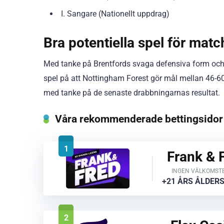
I. Sangare (Nationellt uppdrag)
Bra potentiella spel för mat
Med tanke på Brentfords svaga defensiva form och 
spel på att Nottingham Forest gör mål mellan 46-60
med tanke på de senaste drabbningarnas resultat.
Våra rekommenderade bettingsidor
1
Frank & 
INGEN VÄLKOMST
+21 ÅRS ÅLDER
2