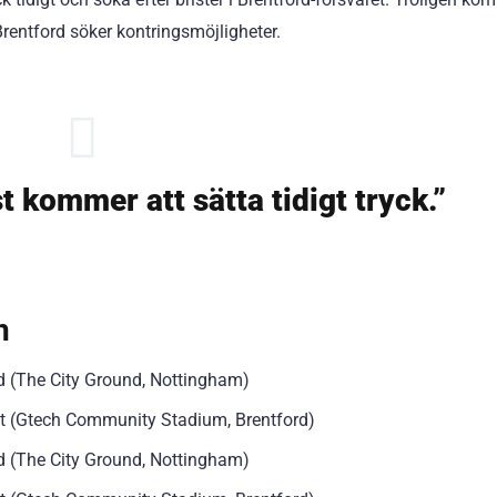
entford söker kontringsmöjligheter.
 kommer att sätta tidigt tryck.”
n
d (The City Ground, Nottingham)
st (Gtech Community Stadium, Brentford)
d (The City Ground, Nottingham)