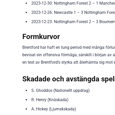
2023-12-30: Nottingham Forest 2 – 1 Manches
2023-12-26: Newcastle 1 – 3 Nottingham Fores
2023-12-23: Nottingham Forest 2 – 3 Bournem
Formkurvor
Brentford har haft en tung period med många förlu
bevisat sin offensiva förmåga, särskilt i början av 
en test av Brentford’s styrka att återhämta sig mot e
Skadade och avstängda spela
S. Ghoddos (Nationellt uppdrag)
R. Henry (Knäskada)
A. Hickey (Ljumskskada)