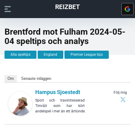
REIZBET
Brentford mot Fulham 2024-05-
04 speltips och analys
Alla speltips
England
Premier League tips
Om
Senaste inläggen
Hampus Sjoestedt
Följ mig
Sport och travintresserad
Timråit som har kört
andelspel i mer än ett årtionde.