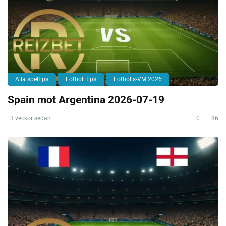
Alla speltips
Fotboll tips
Fotbolls-VM 2026
Spain mot Argentina 2026-07-19
3 veckor sedan
0
86