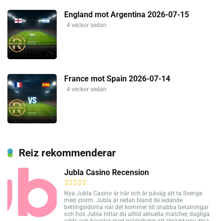
England mot Argentina 2026-07-15
4 veckor sedan
France mot Spain 2026-07-14
4 veckor sedan
Reiz rekommenderar
Jubla Casino Recension
Nya Jubla Casino är här och är påväg att ta Sverige
med storm. Jubla är redan bland de ledande
bettingsidorna när det kommer till snabba betalningar
och hos Jubla hittar du alltid aktuella matcher, dagliga