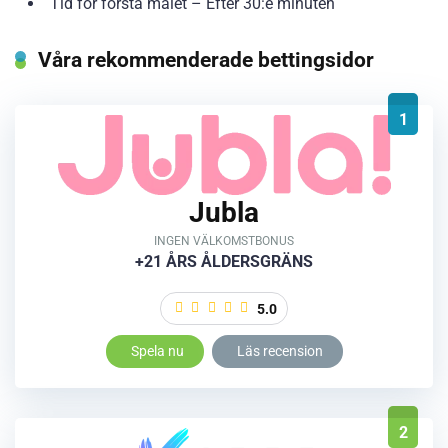
Tid för första målet – Efter 30:e minuten
Våra rekommenderade bettingsidor
1
Jubla
INGEN VÄLKOMSTBONUS
+21 ÅRS ÅLDERSGRÄNS
5.0
Spela nu
Läs recension
2