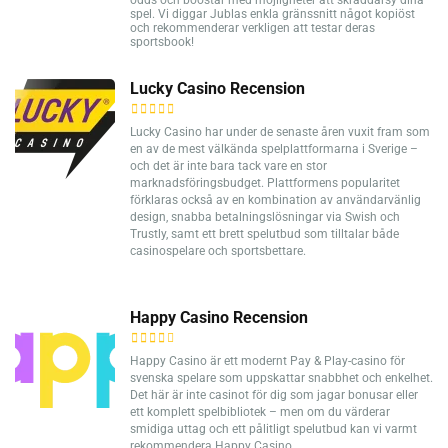
odds och boostar med möjligheter att skräddarsy dina
spel. Vi diggar Jublas enkla gränssnitt något kopiöst
och rekommenderar verkligen att testar deras
sportsbook!
Lucky Casino Recension
Lucky Casino har under de senaste åren vuxit fram som
en av de mest välkända spelplattformarna i Sverige –
och det är inte bara tack vare en stor
marknadsföringsbudget. Plattformens popularitet
förklaras också av en kombination av användarvänlig
design, snabba betalningslösningar via Swish och
Trustly, samt ett brett spelutbud som tilltalar både
casinospelare och sportsbettare.
Happy Casino Recension
Happy Casino är ett modernt Pay & Play-casino för
svenska spelare som uppskattar snabbhet och enkelhet.
Det här är inte casinot för dig som jagar bonusar eller
ett komplett spelbibliotek – men om du värderar
smidiga uttag och ett pålitligt spelutbud kan vi varmt
rekommendera Happy Casino.