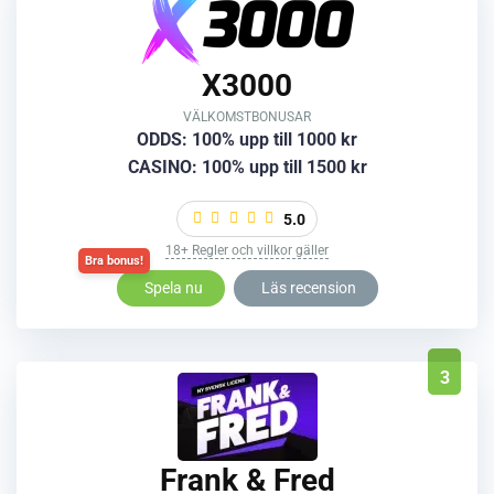
X3000
VÄLKOMSTBONUSAR
ODDS: 100% upp till 1000 kr
CASINO: 100% upp till 1500 kr
5.0
18+ Regler och villkor gäller
Spela nu
Läs recension
3
Frank & Fred