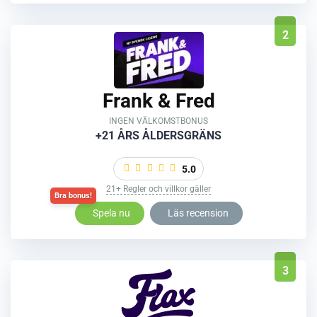
2
Frank & Fred
INGEN VÄLKOMSTBONUS
+21 ÅRS ÅLDERSGRÄNS
5.0
21+ Regler och villkor gäller
Spela nu
Läs recension
3