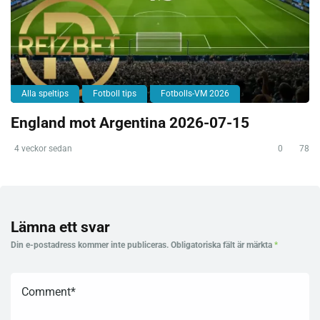
Alla speltips
Fotboll tips
Fotbolls-VM 2026
England mot Argentina 2026-07-15
4 veckor sedan
0
78
Lämna ett svar
Din e-postadress kommer inte publiceras.
Obligatoriska fält är märkta
*