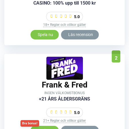
CASINO: 100% upp till 1500 kr
5.0
18+ Regler och villkor gäller
Spela nu
Läs recension
2
Frank & Fred
INGEN VÄLKOMSTBONUS
+21 ÅRS ÅLDERSGRÄNS
5.0
21+ Regler och villkor gäller