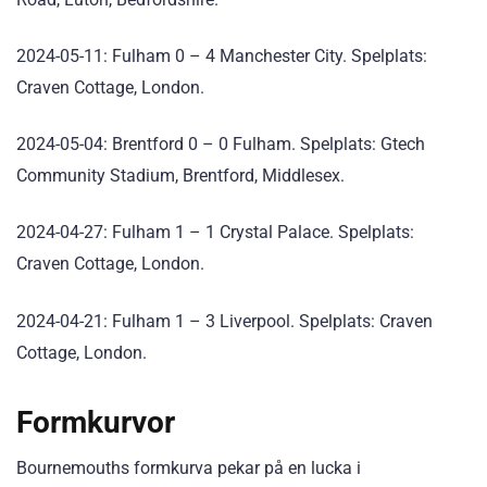
2024-05-11: Fulham 0 – 4 Manchester City. Spelplats:
Craven Cottage, London.
2024-05-04: Brentford 0 – 0 Fulham. Spelplats: Gtech
Community Stadium, Brentford, Middlesex.
2024-04-27: Fulham 1 – 1 Crystal Palace. Spelplats:
Craven Cottage, London.
2024-04-21: Fulham 1 – 3 Liverpool. Spelplats: Craven
Cottage, London.
Formkurvor
Bournemouths formkurva pekar på en lucka i