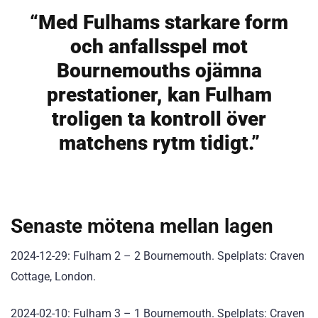
“Med Fulhams starkare form
och anfallsspel mot
Bournemouths ojämna
prestationer, kan Fulham
troligen ta kontroll över
matchens rytm tidigt.”
Senaste mötena mellan lagen
2024-12-29: Fulham 2 – 2 Bournemouth. Spelplats: Craven
Cottage, London.
2024-02-10: Fulham 3 – 1 Bournemouth. Spelplats: Craven