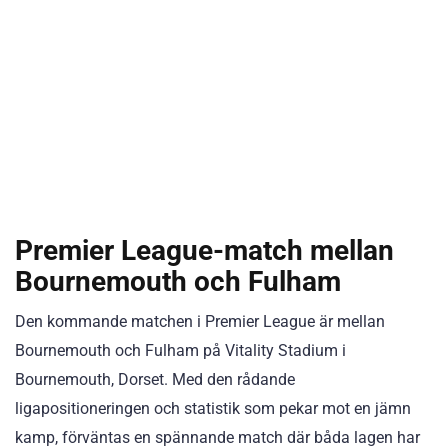
Premier League-match mellan
Bournemouth och Fulham
Den kommande matchen i Premier League är mellan
Bournemouth och Fulham på Vitality Stadium i
Bournemouth, Dorset. Med den rådande
ligapositioneringen och statistik som pekar mot en jämn
kamp, förväntas en spännande match där båda lagen har