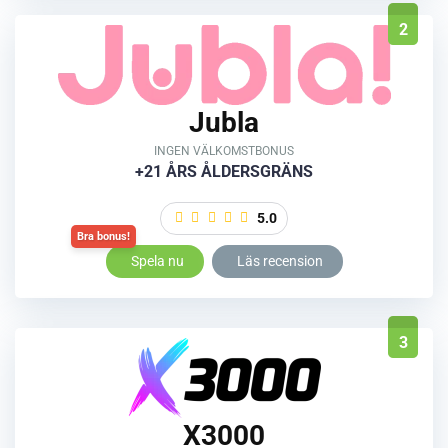
2
Jubla
INGEN VÄLKOMSTBONUS
+21 ÅRS ÅLDERSGRÄNS
5.0
Spela nu
Läs recension
3
X3000