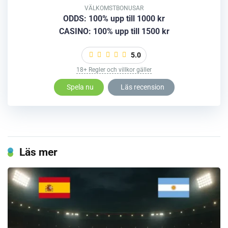
VÄLKOMSTBONUSAR
ODDS: 100% upp till 1000 kr
CASINO: 100% upp till 1500 kr
5.0
18+ Regler och villkor gäller
Spela nu
Läs recension
Läs mer