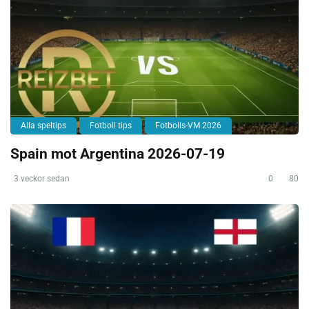
Alla speltips
Fotboll tips
Fotbolls-VM 2026
Spain mot Argentina 2026-07-19
3 veckor sedan
0
80