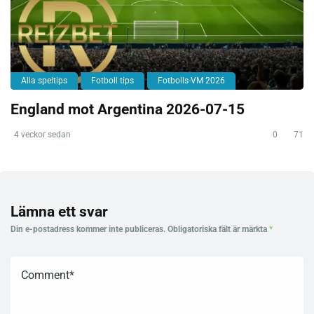
Alla speltips
Fotboll tips
Fotbolls-VM 2026
England mot Argentina 2026-07-15
4 veckor sedan
0
71
Lämna ett svar
Din e-postadress kommer inte publiceras.
Obligatoriska fält är märkta
*