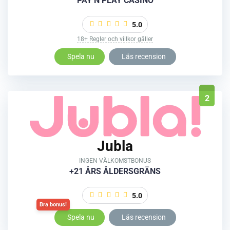
PAY N PLAY CASINO
5.0
18+ Regler och villkor gäller
Spela nu
Läs recension
2
Jubla
INGEN VÄLKOMSTBONUS
+21 ÅRS ÅLDERSGRÄNS
5.0
Spela nu
Läs recension