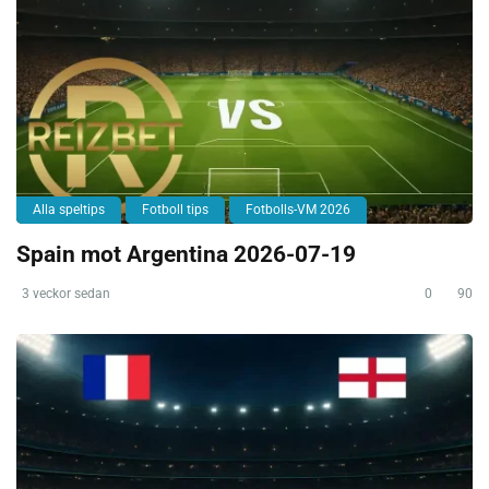
Alla speltips
Fotboll tips
Fotbolls-VM 2026
Spain mot Argentina 2026-07-19
3 veckor sedan
0
90