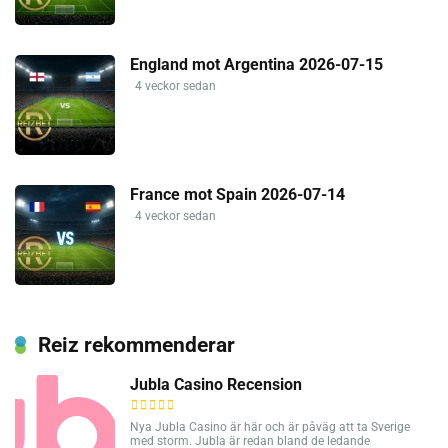
England mot Argentina 2026-07-15
4 veckor sedan
France mot Spain 2026-07-14
4 veckor sedan
Reiz rekommenderar
Jubla Casino Recension
Nya Jubla Casino är här och är påväg att ta Sverige
med storm. Jubla är redan bland de ledande