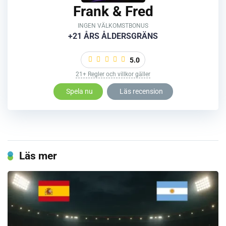
Frank & Fred
INGEN VÄLKOMSTBONUS
+21 ÅRS ÅLDERSGRÄNS
5.0
21+ Regler och villkor gäller
Spela nu
Läs recension
Läs mer