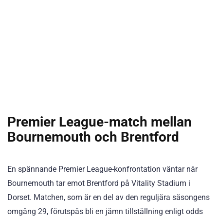
Premier League-match mellan
Bournemouth och Brentford
En spännande Premier League-konfrontation väntar när
Bournemouth tar emot Brentford på Vitality Stadium i
Dorset. Matchen, som är en del av den reguljära säsongens
omgång 29, förutspås bli en jämn tillställning enligt odds