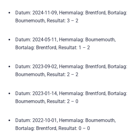
Datum: 2024-11-09, Hemmalag: Brentford, Bortalag:
Bournemouth, Resultat: 3 – 2
Datum: 2024-05-11, Hemmalag: Bournemouth,
Bortalag: Brentford, Resultat: 1 – 2
Datum: 2023-09-02, Hemmalag: Brentford, Bortalag:
Bournemouth, Resultat: 2 – 2
Datum: 2023-01-14, Hemmalag: Brentford, Bortalag:
Bournemouth, Resultat: 2 – 0
Datum: 2022-10-01, Hemmalag: Bournemouth,
Bortalag: Brentford, Resultat: 0 – 0