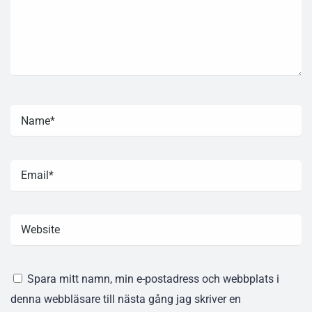
Spara mitt namn, min e-postadress och webbplats i
denna webbläsare till nästa gång jag skriver en