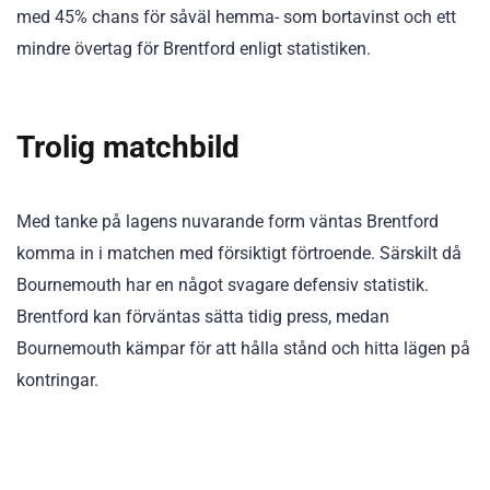
med 45% chans för såväl hemma- som bortavinst och ett
mindre övertag för Brentford enligt statistiken.
Trolig matchbild
Med tanke på lagens nuvarande form väntas Brentford
komma in i matchen med försiktigt förtroende. Särskilt då
Bournemouth har en något svagare defensiv statistik.
Brentford kan förväntas sätta tidig press, medan
Bournemouth kämpar för att hålla stånd och hitta lägen på
kontringar.