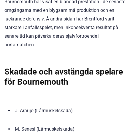
Bournemouth har visat en blandad prestation i de senaste
omgångarna med en blygsam målproduktion och en
luckrande defensiv. Å andra sidan har Brentford varit
starkare i anfallsspelet, men inkonsekventa resultat på
senare tid kan påverka deras självförtroende i
bortamatchen.
Skadade och avstängda spelare
för Bournemouth
J. Araujo (Lårmuskelskada)
M. Senesi (Lårmuskelskada)