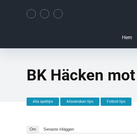
Hem
BK Häcken mot
Alla speltips
Allsvenskan tips
Fotboll tips
Om
Senaste inläggen