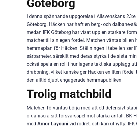
Göteborg
I denna spännande uppgörelse i Allsvenskans 23:e
Göteborg. Häcken har haft en berg- och dalbane-sä
medan IFK Göteborg har visat upp en starkare form
matcher till sin egen fördel. Matchen väntas bli en
hemmaplan för Häcken. Ställningen i tabellen ser I
sårbarheter, särskilt med deras styrka i de sista m
också spela en roll i hur lagens taktiska upplägg 
drabbning, vilket kanske ger Häcken en liten fördel
den alltid djupt engagerade hemmapubliken.
Trolig matchbild
Matchen förväntas börja med att ett defensivt stab
organisera sitt försvarsspel mot starka anfall. BK H
med
Amor Layouni
vid rodret, och kan utnyttja I