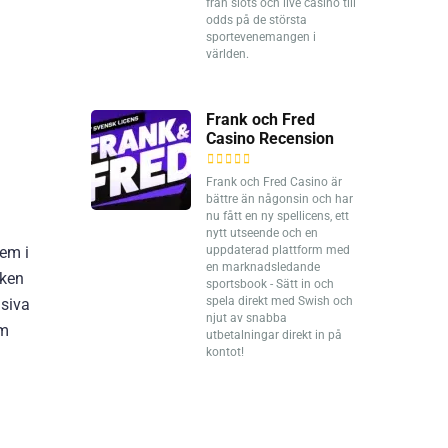
från slots och live casino till
odds på de största
sportevenemangen i
världen.
Frank och Fred
Casino Recension
Frank och Fred Casino är
bättre än någonsin och har
nu fått en ny spellicens, ett
nytt utseende och en
lem i
uppdaterad plattform med
en marknadsledande
cken
sportsbook - Sätt in och
spela direkt med Swish och
nsiva
njut av snabba
em
utbetalningar direkt in på
kontot!