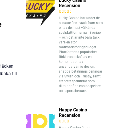
Lucky Casino
Recension
Lucky Casino har under de
e
senaste åren vuxit fram som
en av de mest välkända
spelplattformarna i Sverige
– och det är inte bara tack
vare en stor
marknadsföringsbudget.
Plattformens popularitet
förklaras också av en
kombination av
 Häcken
användarvänlig design,
snabba betalningslösningar
baka till
via Swish och Trustly, samt
ett brett spelutbud som
tilltalar både casinospelare
och sportsbettare.
Happy Casino
Recension
Happy Casino är ett