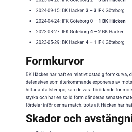
2024-09-15: BK Häcken
3 – 3
IFK Göteborg
2024-04-24: IFK Göteborg 0 –
1 BK Häcken
2023-08-27: IFK Göteborg
4 – 2
BK Häcken
2023-05-29: BK Häcken
4 – 1
IFK Göteborg
Formkurvor
BK Häcken har haft en relativt ostadig formkurva, d
defensiven som återkommande exponeras av motstån
hittar anfallstempo, kan de vara förödande för mo
styrka och har en solid form där deras senaste mat
fördelar inför denna match, trots att Häcken har haf
Skador och avstängn