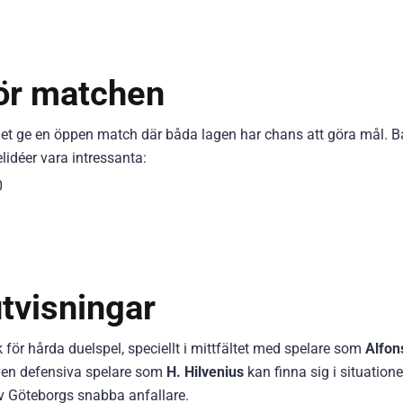
för matchen
t ge en öppen match där båda lagen har chans att göra mål. B
lidéer vara intressanta:
0
utvisningar
 för hårda duelspel, speciellt i mittfältet med spelare som
Alfon
 Även defensiva spelare som
H. Hilvenius
kan finna sig i situatione
 av Göteborgs snabba anfallare.