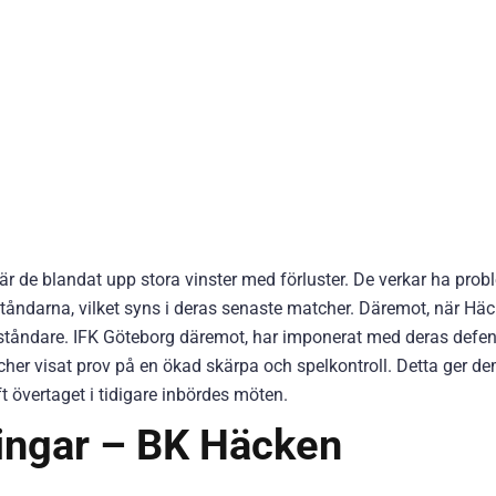
är de blandat upp stora vinster med förluster. De verkar ha prob
darna, vilket syns i deras senaste matcher. Däremot, när Hä
tståndare. IFK Göteborg däremot, har imponerat med deras defe
cher visat prov på en ökad skärpa och spelkontroll. Detta ger d
t övertaget i tidigare inbördes möten.
ingar – BK Häcken