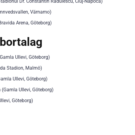
adionul Dr. Constantin Rădulescu, Cluj-Napoca)
innvedsvallen, Värnamo)
Bravida Arena, Göteborg)
 bortalag
amla Ullevi, Göteborg)
eda Stadion, Malmö)
amla Ullevi, Göteborg)
(Gamla Ullevi, Göteborg)
levi, Göteborg)