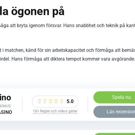
lla ögonen på
måga att bryta igenom försvar. Hans snabbhet och teknik på kan
lt i matchen, känd för sin arbetskapacitet och förmåga att bemä
s fördel. Hans förmåga att diktera tempot kommer vara avgörande
ino
Spela nu
5.0
BONUS
Läs recensio
18+ Regler och villkor gäller
ASINO