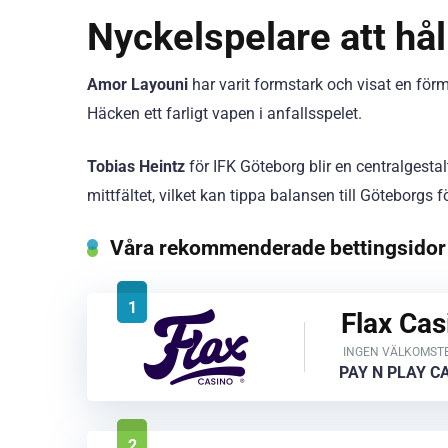
Nyckelspelare att hå
Amor Layouni
har varit formstark och visat en för
Häcken ett farligt vapen i anfallsspelet.
Tobias Heintz
för IFK Göteborg blir en centralgesta
mittfältet, vilket kan tippa balansen till Göteborg
Våra rekommenderade bettingsidor
1
Flax Cas
INGEN VÄLKOMST
PAY N PLAY C
2