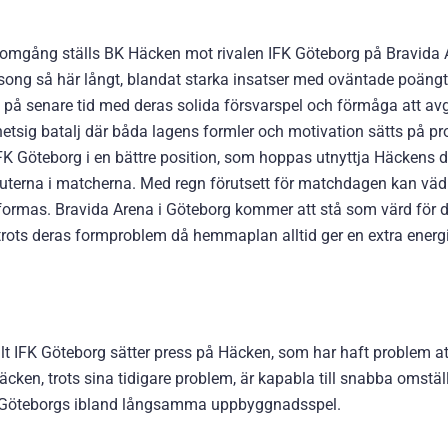
 omgång ställs BK Häcken mot rivalen IFK Göteborg på Bravida 
song så här långt, blandat starka insatser med oväntade poäng
 på senare tid med deras solida försvarspel och förmåga att av
 hetsig batalj där båda lagens formler och motivation sätts på pr
FK Göteborg i en bättre position, som hoppas utnyttja Häckens 
inuterna i matcherna. Med regn förutsett för matchdagen kan väd
utformas. Bravida Arena i Göteborg kommer att stå som värd för
 trots deras formproblem då hemmaplan alltid ger en extra energi
ilt IFK Göteborg sätter press på Häcken, som har haft problem at
äcken, trots sina tidigare problem, är kapabla till snabba omstäl
FK Göteborgs ibland långsamma uppbyggnadsspel.