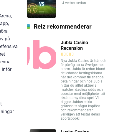
4 veckor sedan
Arena,
tapp,
Reiz rekommenderar
göra
ov på
Jubla Casino
defensiva
Recension
ret
Nya Jubla Casino är här och
 denna
är påväg att ta Sverige med
 inför
storm. Jubla är redan bland
de ledande bettingsidorna
när det kommer till snabba
betalningar och hos Jubla
hittar du alltid aktuella
matcher, dagliga odds och
boostar med möjligheter att
skräddarsy dina spel. Vi
diggar Jublas enkla
t
gränssnitt något kopiöst
och rekommenderar
lningar
verkligen att testar deras
sportsbook!