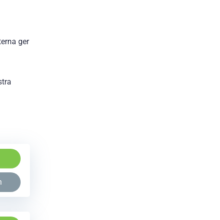
terna ger
stra
.
n