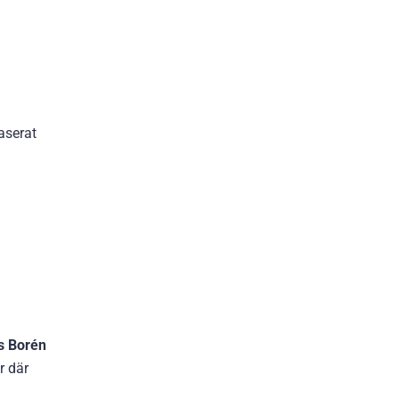
aserat
s Borén
r där