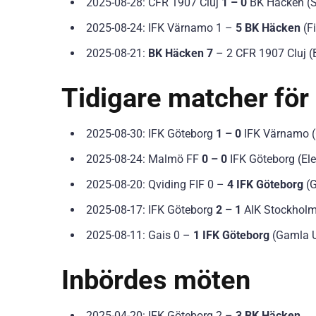
2025-08-28: CFR 1907 Cluj
1 – 0
BK Häcken (St
2025-08-24: IFK Värnamo 1 –
5 BK Häcken
(F
2025-08-21:
BK Häcken 7
– 2 CFR 1907 Cluj (
Tidigare matcher för
2025-08-30: IFK Göteborg
1 – 0
IFK Värnamo (G
2025-08-24: Malmö FF
0 – 0
IFK Göteborg (El
2025-08-20: Qviding FIF 0 –
4 IFK Göteborg
(G
2025-08-17: IFK Göteborg
2 – 1
AIK Stockholm 
2025-08-11: Gais 0 –
1 IFK Göteborg
(Gamla Ul
Inbördes möten
2025-04-20: IFK Göteborg 2 –
3 BK Häcken