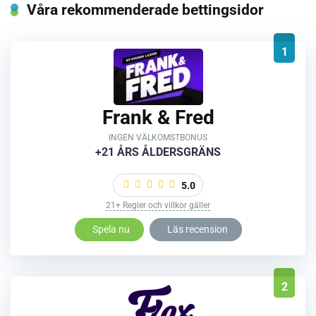
Våra rekommenderade bettingsidor
1
Frank & Fred
INGEN VÄLKOMSTBONUS
+21 ÅRS ÅLDERSGRÄNS
5.0
21+ Regler och villkor gäller
Spela nu
Läs recension
2