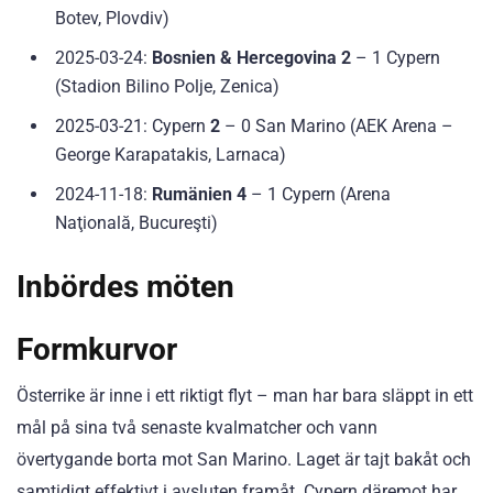
Botev, Plovdiv)
2025-03-24:
Bosnien & Hercegovina 2
– 1 Cypern
(Stadion Bilino Polje, Zenica)
2025-03-21: Cypern
2
– 0 San Marino (AEK Arena –
George Karapatakis, Larnaca)
2024-11-18:
Rumänien 4
– 1 Cypern (Arena
Naţională, Bucureşti)
Inbördes möten
Formkurvor
Österrike är inne i ett riktigt flyt – man har bara släppt in ett
mål på sina två senaste kvalmatcher och vann
övertygande borta mot San Marino. Laget är tajt bakåt och
samtidigt effektivt i avsluten framåt. Cypern däremot har