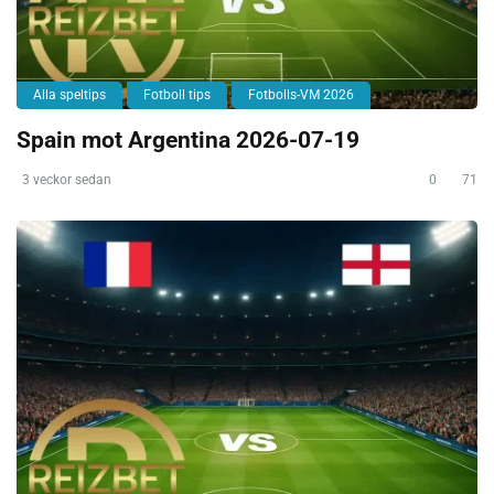
Alla speltips
Fotboll tips
Fotbolls-VM 2026
Spain mot Argentina 2026-07-19
3 veckor sedan
0
71