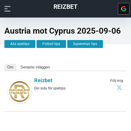
REIZBET
Austria mot Cyprus 2025-09-06
Alla speltips
Fotboll tips
Superettan tips
Om
Senaste inläggen
Reizbet
Följ mig
Din sida för speltips.