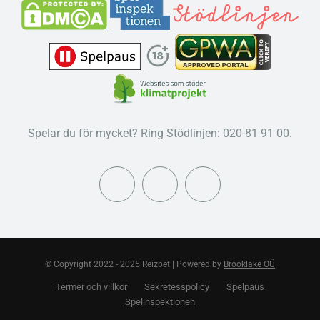
Spelar du för mycket? Ring Stödlinjen: 020-81 91 00.
© Copyright 2022 - 2025 Reizbet | Powered by
Brooklake OÜ
Termer och villkor
Sekretesspolicy
Spelpaus
Spelinspektionen