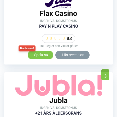
Flax Casino
INGEN VÄLKOMSTBONUS
PAY N PLAY CASINO
5.0
18+ Regler och villkor gäller
Spela nu
Läs recension
3
Jubla
INGEN VÄLKOMSTBONUS
+21 ÅRS ÅLDERSGRÄNS