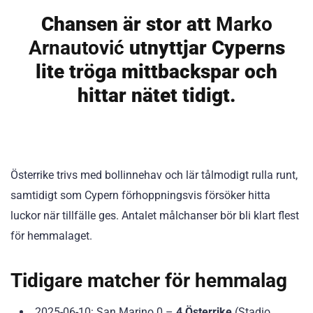
Chansen är stor att
Marko
Arnautović
utnyttjar Cyperns
lite tröga mittbackspar och
hittar nätet tidigt.
Österrike trivs med bollinnehav och lär tålmodigt rulla runt,
samtidigt som Cypern förhoppningsvis försöker hitta
luckor när tillfälle ges. Antalet målchanser bör bli klart flest
för hemmalaget.
Tidigare matcher för hemmalag
2025-06-10: San Marino 0 –
4 Österrike
(Stadio