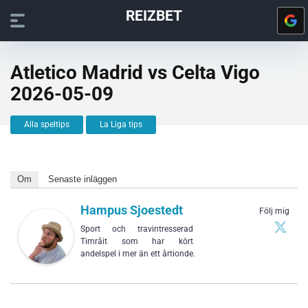
REIZBET
Atletico Madrid vs Celta Vigo
2026-05-09
Alla speltips
La Liga tips
Om
Senaste inläggen
Hampus Sjoestedt
Följ mig
Sport och travintresserad
Timråit som har kört
andelspel i mer än ett årtionde.