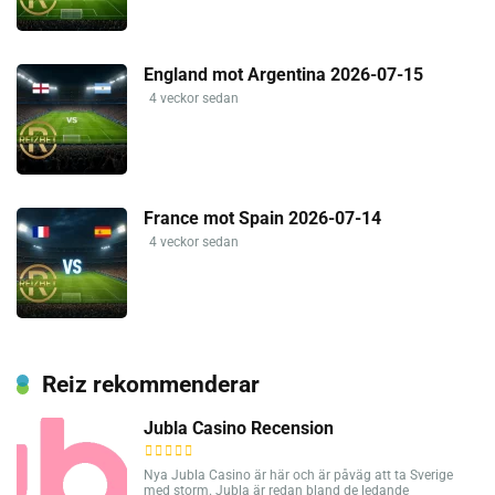
England mot Argentina 2026-07-15
4 veckor sedan
France mot Spain 2026-07-14
4 veckor sedan
Reiz rekommenderar
Jubla Casino Recension
Nya Jubla Casino är här och är påväg att ta Sverige
med storm. Jubla är redan bland de ledande