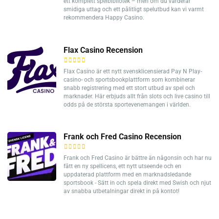
ett komplett spelbibliotek – men om du värderar
smidiga uttag och ett pålitligt spelutbud kan vi varmt
rekommendera Happy Casino.
Flax Casino Recension
Flax Casino är ett nytt svensklicensierad Pay N Play-
casino- och sportsbookplattform som kombinerar
snabb registrering med ett stort utbud av spel och
marknader. Här erbjuds allt från slots och live casino till
odds på de största sportevenemangen i världen.
Frank och Fred Casino Recension
Frank och Fred Casino är bättre än någonsin och har nu
fått en ny spellicens, ett nytt utseende och en
uppdaterad plattform med en marknadsledande
sportsbook - Sätt in och spela direkt med Swish och njut
av snabba utbetalningar direkt in på kontot!