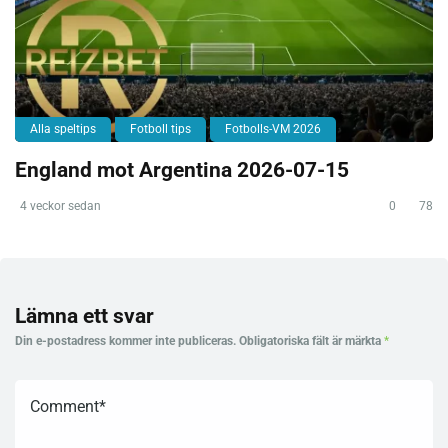
Alla speltips
Fotboll tips
Fotbolls-VM 2026
England mot Argentina 2026-07-15
4 veckor sedan
0
78
Lämna ett svar
Din e-postadress kommer inte publiceras.
Obligatoriska fält är märkta
*