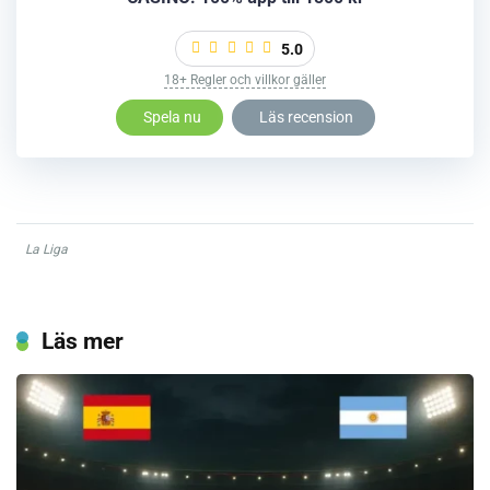
5.0
18+ Regler och villkor gäller
Spela nu
Läs recension
La Liga
Läs mer