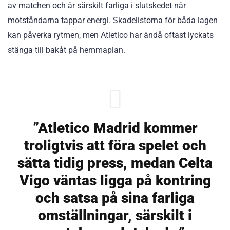
av matchen och är särskilt farliga i slutskedet när
motståndarna tappar energi. Skadelistorna för båda lagen
kan påverka rytmen, men Atletico har ändå oftast lyckats
stänga till bakåt på hemmaplan.
”Atletico Madrid kommer
troligtvis att föra spelet och
sätta tidig press, medan Celta
Vigo väntas ligga på kontring
och satsa på sina farliga
omställningar, särskilt i