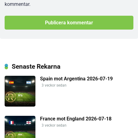
kommentar.
Senaste Rekarna
Spain mot Argentina 2026-07-19
3 veckor sedan
France mot England 2026-07-18
3 veckor sedan