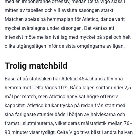
med en imponerande offensiv, medan Celta Vigo slåss i
mitten av tabellen och vill avsluta säsongen starkt.
Matchen spelas på hemmaplan för Atletico, där de varit
mycket svårslagna under säsongen. Det väntas ett
intensivt möte mellan två lag med mycket på spel och helt
olika utgångslägen inför de sista omgångarna av ligan.
Trolig matchbild
Baserat på statistiken har Atletico 45% chans att vinna
hemma mot Celta Vigos 10%. Båda lagen snittar under 2,5
mål per match, men Atletico har visat högre offensiv
kapacitet. Atletico brukar trycka på redan från start med
sina farligaste stunder både i början av halvlekarna och
främst i slutminuterna, vilket deras målstatistik mellan 76–
90 minuter visar tydligt. Celta Vigo trivs bäst i andra halvan