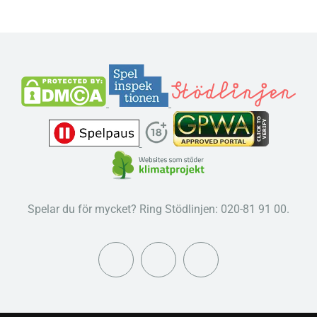
Spelar du för mycket? Ring Stödlinjen: 020-81 91 00.