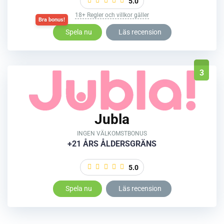
5.0
18+ Regler och villkor gäller
Spela nu
Läs recension
3
Jubla
INGEN VÄLKOMSTBONUS
+21 ÅRS ÅLDERSGRÄNS
5.0
Spela nu
Läs recension