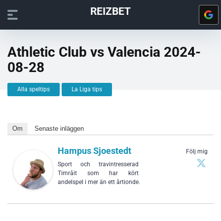
REIZBET
Athletic Club vs Valencia 2024-
08-28
Alla speltips
La Liga tips
Om
Senaste inläggen
Hampus Sjoestedt
Följ mig
Sport och travintresserad
Timråit som har kört
andelspel i mer än ett årtionde.