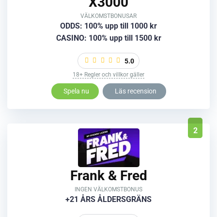
X3000
VÄLKOMSTBONUSAR
ODDS: 100% upp till 1000 kr
CASINO: 100% upp till 1500 kr
5.0
18+ Regler och villkor gäller
Spela nu
Läs recension
2
Frank & Fred
INGEN VÄLKOMSTBONUS
+21 ÅRS ÅLDERSGRÄNS