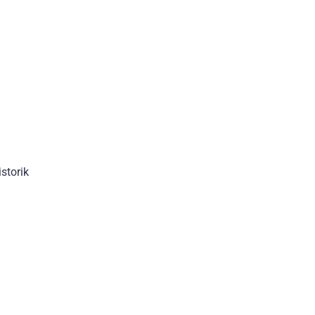
storik