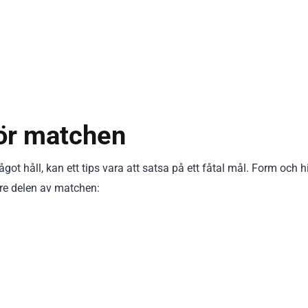
för matchen
ot håll, kan ett tips vara att satsa på ett fåtal mål. Form och hi
are delen av matchen: