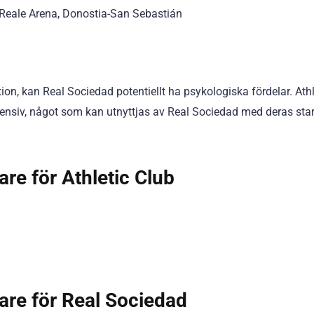
 Reale Arena, Donostia-San Sebastián
on, kan Real Sociedad potentiellt ha psykologiska fördelar. Athl
fensiv, något som kan utnyttjas av Real Sociedad med deras sta
re för Athletic Club
re för Real Sociedad