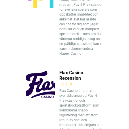
modernt Pay & Play-casino
för svenska spelare som
uppskattar snabbhet och
enkelhet. Det här är inte
casinot för dig som jagar
bonusar eller ett komplett
spelbibliotek – men om du
värderar smidiga uttag och
ett pålitligt spelutbud kan vi
varmt rekommendera
Happy Casino.
Flax Casino
Recension
Flax Casino är ett nytt
svensklicensierad Pay N
Play-casino- och
sportsbookplattform som
kombinerar snabb
registrering med ett stort
utbud av spel och
marknader. Här erbjuds allt