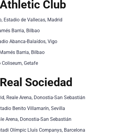
Athletic Club
b, Estadio de Vallecas, Madrid
amés Barria, Bilbao
tadio Abanca-Balaídos, Vigo
 Mamés Barria, Bilbao
o Coliseum, Getafe
 Real Sociedad
rid, Reale Arena, Donostia-San Sebastián
tadio Benito Villamarín, Sevilla
ale Arena, Donostia-San Sebastián
stadi Olímpic Lluís Companys, Barcelona