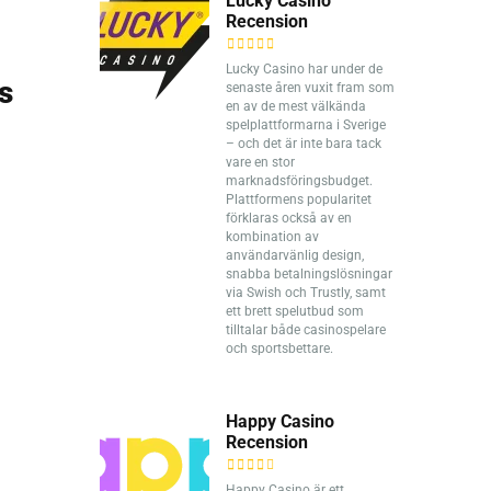
Lucky Casino
Recension
Lucky Casino har under de
s
senaste åren vuxit fram som
en av de mest välkända
spelplattformarna i Sverige
– och det är inte bara tack
vare en stor
marknadsföringsbudget.
Plattformens popularitet
förklaras också av en
kombination av
användarvänlig design,
snabba betalningslösningar
via Swish och Trustly, samt
ett brett spelutbud som
tilltalar både casinospelare
och sportsbettare.
Happy Casino
Recension
Happy Casino är ett