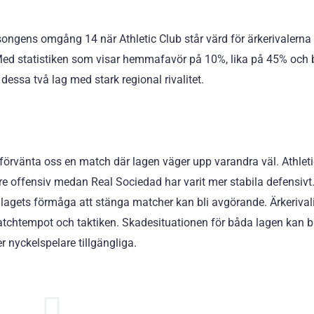
äsongens omgång 14 när Athletic Club står värd för ärkerivalerna
Med statistiken som visar hemmafavör på 10%, lika på 45% och 
ssa två lag med stark regional rivalitet.
förvänta oss en match där lagen väger upp varandra väl. Athleti
are offensiv medan Real Sociedad har varit mer stabila defensivt
agets förmåga att stänga matcher kan bli avgörande. Ärkerival
tchtempot och taktiken. Skadesituationen för båda lagen kan bl
er nyckelspelare tillgängliga.