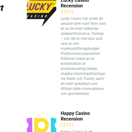
Lucky Casino
Recension
t
Lucky Casino har under de
senaste åren vuxit fram som
en av de mest välkända
spelplattformarna i Sverige
– och det är inte bara tack
vare en stor
marknadsföringsbudget.
Plattformens popularitet
förklaras också av en
kombination av
användarvänlig design,
snabba betalningslösningar
via Swish och Trustly, samt
ett brett spelutbud som
tilltalar både casinospelare
och sportsbettare.
Happy Casino
Recension
Happy Casino är ett