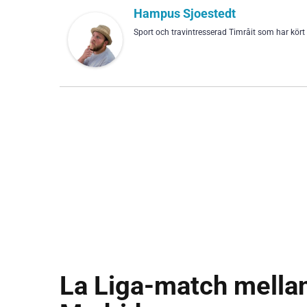
Hampus Sjoestedt
Sport och travintresserad Timråit som har kört 
La Liga-match mellan