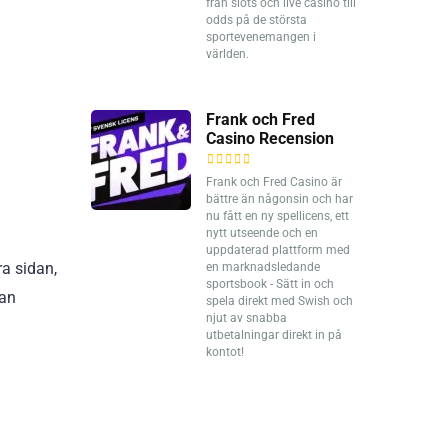
från slots och live casino till
odds på de största
sportevenemangen i
världen.
Frank och Fred
Casino Recension
Frank och Fred Casino är
bättre än någonsin och har
nu fått en ny spellicens, ett
nytt utseende och en
uppdaterad plattform med
ra sidan,
en marknadsledande
sportsbook - Sätt in och
kan
spela direkt med Swish och
njut av snabba
utbetalningar direkt in på
kontot!