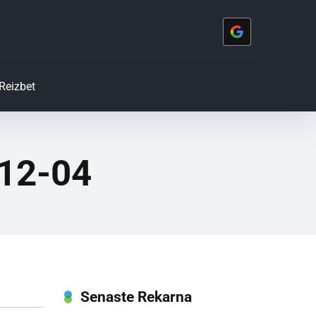
Reizbet
-12-04
Senaste Rekarna