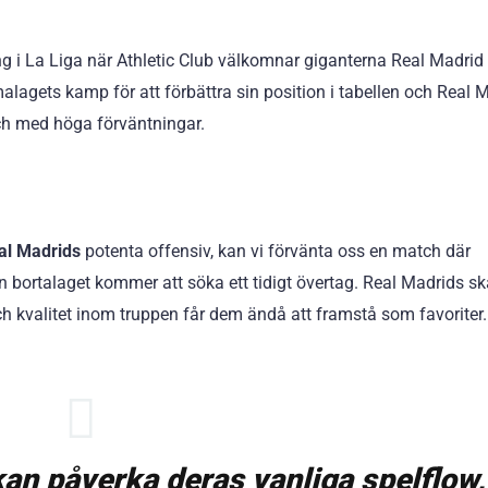
ng i La Liga när Athletic Club välkomnar giganterna Real Madrid ti
gets kamp för att förbättra sin position i tabellen och Real 
tch med höga förväntningar.
al Madrids
potenta offensiv, kan vi förvänta oss en match där
 bortalaget kommer att söka ett tidigt övertag. Real Madrids s
h kvalitet inom truppen får dem ändå att framstå som favoriter.
an påverka deras vanliga spelflow,