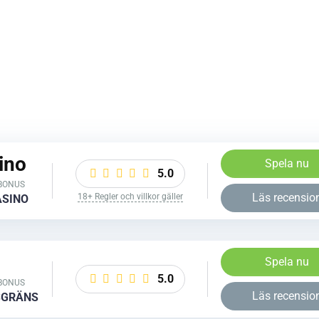
ino
Spela nu
5.0
BONUS
Läs recensio
18+ Regler och villkor gäller
ASINO
a
Spela nu
5.0
BONUS
Läs recensio
SGRÄNS