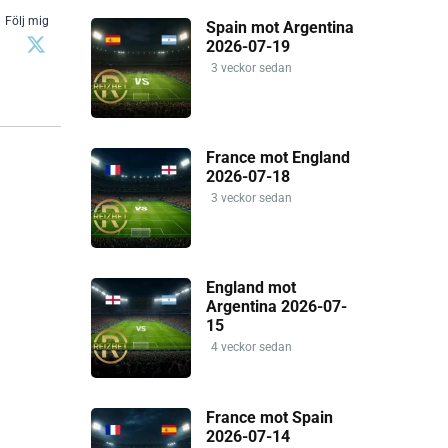
Följ mig
Spain mot Argentina
2026-07-19
3 veckor sedan
France mot England
2026-07-18
3 veckor sedan
England mot
Argentina 2026-07-
15
4 veckor sedan
France mot Spain
2026-07-14