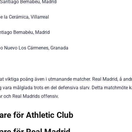
o Santiago Bernabéu, Madrid
e la Cerámica, Villarreal
antiago Bernabéu, Madrid
dio Nuevo Los Cármenes, Granada
ockat viktiga poäng även i utmanande matcher. Real Madrid, å and
ig vara målglada trots en del defensiva slarv. Detta matchmöte 
ar och Real Madrids offensiv.
re för Athletic Club
re för Real Madrid