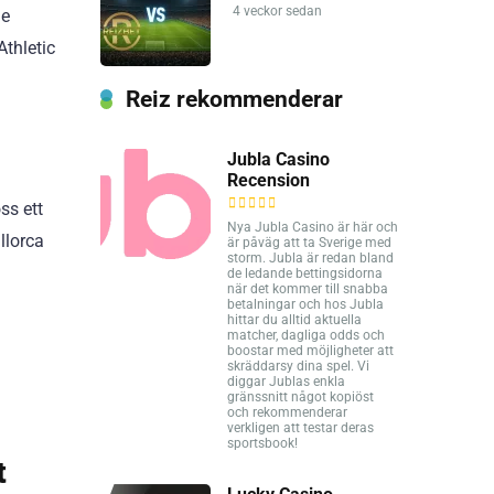
4 veckor sedan
:e
thletic
Reiz rekommenderar
Jubla Casino
Recension
ss ett
Nya Jubla Casino är här och
llorca
är påväg att ta Sverige med
storm. Jubla är redan bland
de ledande bettingsidorna
när det kommer till snabba
betalningar och hos Jubla
hittar du alltid aktuella
matcher, dagliga odds och
boostar med möjligheter att
skräddarsy dina spel. Vi
diggar Jublas enkla
gränssnitt något kopiöst
och rekommenderar
verkligen att testar deras
sportsbook!
t