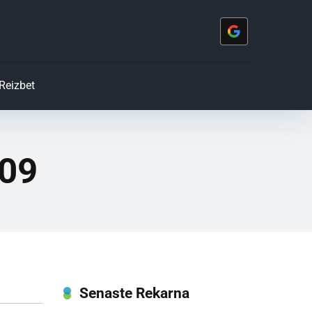
Reizbet
-09
Senaste Rekarna