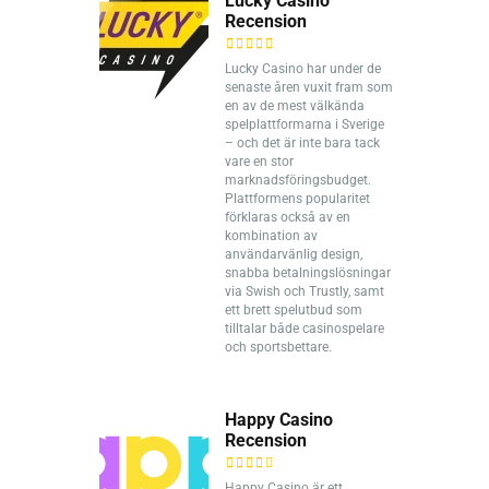
Lucky Casino
Recension
Lucky Casino har under de
senaste åren vuxit fram som
en av de mest välkända
spelplattformarna i Sverige
– och det är inte bara tack
vare en stor
marknadsföringsbudget.
Plattformens popularitet
förklaras också av en
kombination av
användarvänlig design,
snabba betalningslösningar
via Swish och Trustly, samt
ett brett spelutbud som
tilltalar både casinospelare
och sportsbettare.
Happy Casino
Recension
Happy Casino är ett