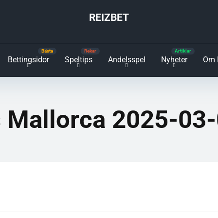
REIZBET
Bettingsidor
Speltips
Andelsspel
Nyheter
Om 
s Mallorca 2025-03