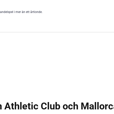
andelspel i mer än ett årtionde.
 Athletic Club och Mallorc