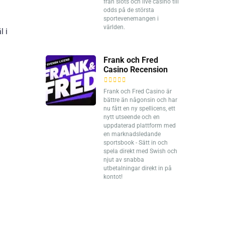
från slots och live casino till
odds på de största
sportevenemangen i
världen.
l i
Frank och Fred
Casino Recension
Frank och Fred Casino är
bättre än någonsin och har
nu fått en ny spellicens, ett
nytt utseende och en
uppdaterad plattform med
en marknadsledande
sportsbook - Sätt in och
spela direkt med Swish och
njut av snabba
utbetalningar direkt in på
kontot!