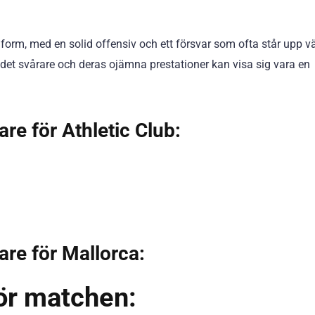
e form, med en solid offensiv och ett försvar som ofta står upp vä
t det svårare och deras ojämna prestationer kan visa sig vara en
e för Athletic Club:
re för Mallorca:
för matchen: