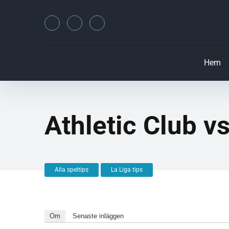
Hem
Athletic Club v
Alla speltips
La Liga tips
Om
Senaste inläggen