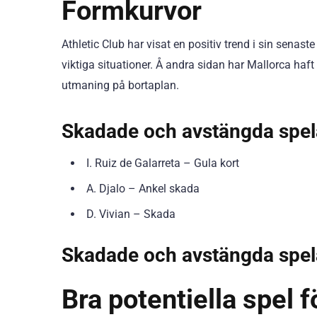
Formkurvor
Athletic Club har visat en positiv trend i sin senast
viktiga situationer. Å andra sidan har Mallorca haf
utmaning på bortaplan.
Skadade och avstängda spelar
I. Ruiz de Galarreta – Gula kort
A. Djalo – Ankel skada
D. Vivian – Skada
Skadade och avstängda spela
Bra potentiella spel 