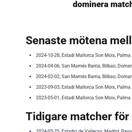
dominera matc
Senaste mötena mell
2024-10-28, Estadi Mallorca Son Moix, Palma de
2024-04-06, San Mamés Barria, Bilbao, Domare: 
2024-02-02, San Mamés Barria, Bilbao, Domare: 
2023-09-03, Estadi Mallorca Son Moix, Palma de
2023-05-01, Estadi Mallorca Son Moix, Palma de
Tidigare matcher för 
2024-05-25, Estadio de Vallecas, Madrid, Rayo