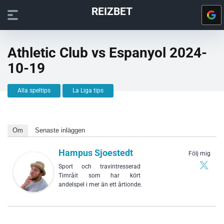
REIZBET
Athletic Club vs Espanyol 2024-
10-19
Alla speltips
La Liga tips
Om
Senaste inläggen
Hampus Sjoestedt
Följ mig
Sport och travintresserad
Timråit som har kört
andelspel i mer än ett årtionde.