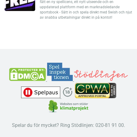
fått en ny spellicens, ett nytt utseende och en
uppdaterad plattform med en marknadsledande
sportsbook - Sätt in och spela direkt med Swish och njut
av snabba utbetalningar direkt in på kontot!
Spelar du för mycket? Ring Stödlinjen: 020-81 91 00.