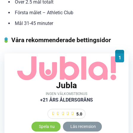
Över 2.5 mål totalt
Första målet – Athletic Club
Mål 31-45 minuter
Våra rekommenderade bettingsidor
1
Jubla
INGEN VÄLKOMSTBONUS
+21 ÅRS ÅLDERSGRÄNS
5.0
Spela nu
Läs recension