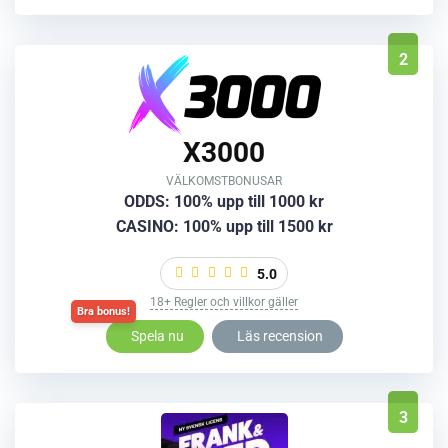
2
X3000
VÄLKOMSTBONUSAR
ODDS: 100% upp till 1000 kr
CASINO: 100% upp till 1500 kr
5.0
18+ Regler och villkor gäller
Läs recension
Spela nu
3