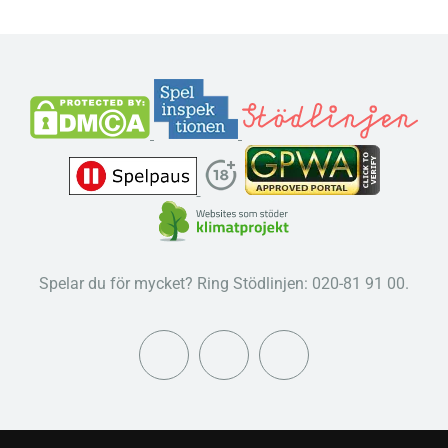
Spelar du för mycket? Ring Stödlinjen: 020-81 91 00.