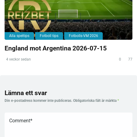
Alla speltips
Fotboll tips
Fotbolls-VM 2026
England mot Argentina 2026-07-15
4 veckor sedan
0
77
Lämna ett svar
Din e-postadress kommer inte publiceras.
Obligatoriska fält är märkta
*