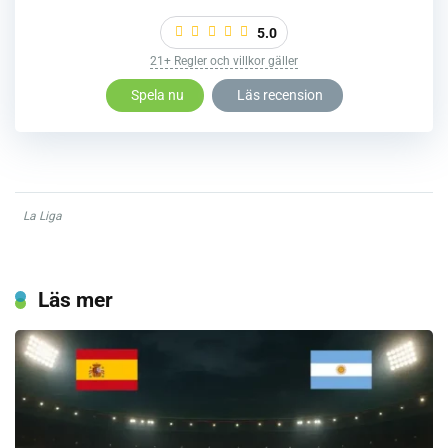
5.0
21+ Regler och villkor gäller
Spela nu
Läs recension
La Liga
Läs mer