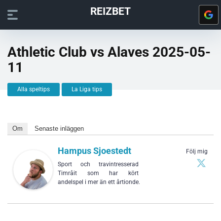
REIZBET
Athletic Club vs Alaves 2025-05-
11
Alla speltips
La Liga tips
Om
Senaste inläggen
Hampus Sjoestedt
Följ mig
Sport och travintresserad
Timråit som har kört
andelspel i mer än ett årtionde.