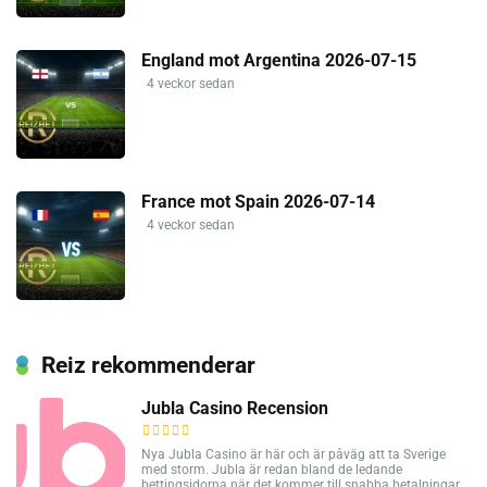
England mot Argentina 2026-07-15
4 veckor sedan
France mot Spain 2026-07-14
4 veckor sedan
Reiz rekommenderar
Jubla Casino Recension
Nya Jubla Casino är här och är påväg att ta Sverige
med storm. Jubla är redan bland de ledande
bettingsidorna när det kommer till snabba betalningar