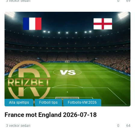
3 veckor sedan
0
69
Alla speltips
Fotboll tips
Fotbolls-VM 2026
France mot England 2026-07-18
3 veckor sedan
0
64