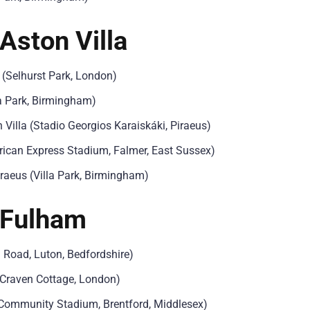
Aston Villa
 (Selhurst Park, London)
la Park, Birmingham)
Villa (Stadio Georgios Karaiskáki, Piraeus)
rican Express Stadium, Falmer, East Sussex)
raeus (Villa Park, Birmingham)
 Fulham
 Road, Luton, Bedfordshire)
(Craven Cottage, London)
Community Stadium, Brentford, Middlesex)