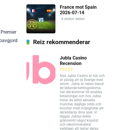
France mot Spain
2026-07-14
4 veckor sedan
i Premier
 oavgjord
Reiz rekommenderar
Jubla Casino
Recension
Nya Jubla Casino är här och
är påväg att ta Sverige med
storm. Jubla är redan bland
de ledande bettingsidorna
när det kommer till snabba
betalningar och hos Jubla
hittar du alltid aktuella
matcher, dagliga odds och
boostar med möjligheter att
skräddarsy dina spel. Vi
diggar Jublas enkla
gränssnitt något kopiöst
och rekommenderar
verkligen att testar deras