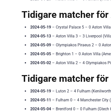
Tidigare matcher för 
2024-05-19
– Crystal Palace 5 – 0 Aston Villa
2024-05-13
– Aston Villa 3 – 3 Liverpool (Vil
2024-05-09
– Olympiakos Piraeus 2 – 0 Aston 
2024-05-05
– Brighton 1 – 0 Aston Villa (Ame
2024-05-02
– Aston Villa 2 – 4 Olympiakos Pi
Tidigare matcher för
2024-05-19
– Luton 2 – 4 Fulham (Kenilworth
2024-05-11
– Fulham 0 – 4 Manchester City 
2024-05-04
– Brentford 0 – 0 Fulham (Gtech 