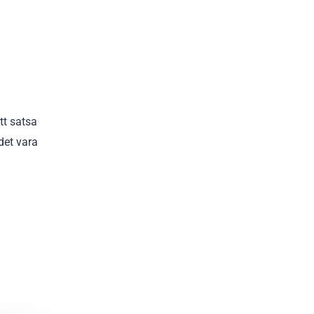
tt satsa
 det vara