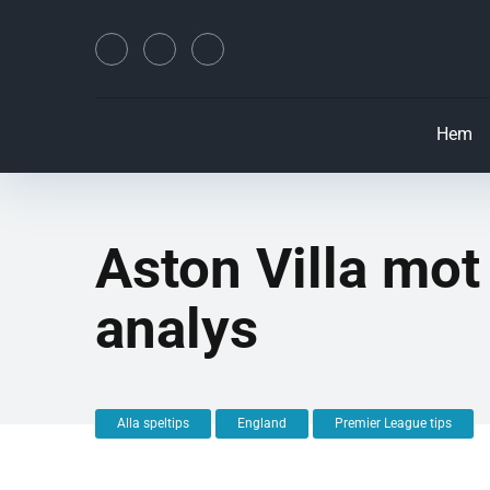
Hem
Aston Villa mo
analys
Alla speltips
England
Premier League tips