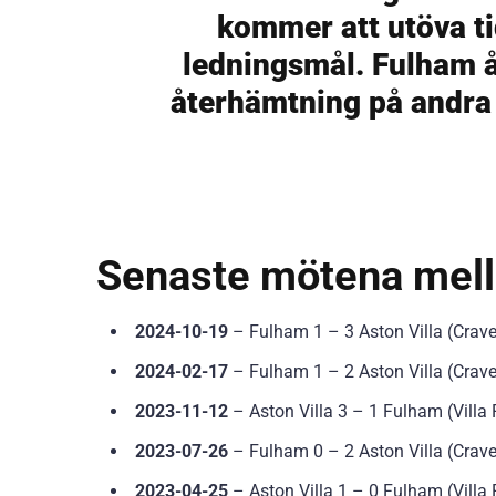
kommer att utöva tid
ledningsmål. Fulham å 
återhämtning på andra 
Senaste mötena mell
2024-10-19
– Fulham 1 – 3 Aston Villa (Crav
2024-02-17
– Fulham 1 – 2 Aston Villa (Crav
2023-11-12
– Aston Villa 3 – 1 Fulham (Villa
2023-07-26
– Fulham 0 – 2 Aston Villa (Crav
2023-04-25
– Aston Villa 1 – 0 Fulham (Villa