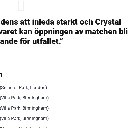
dens att inleda starkt och Crystal
rsvaret kan öppningen av matchen bli
ande för utfallet.”
n
 (Selhurst Park, London)
 (Villa Park, Birmingham)
 (Villa Park, Birmingham)
 (Villa Park, Birmingham)