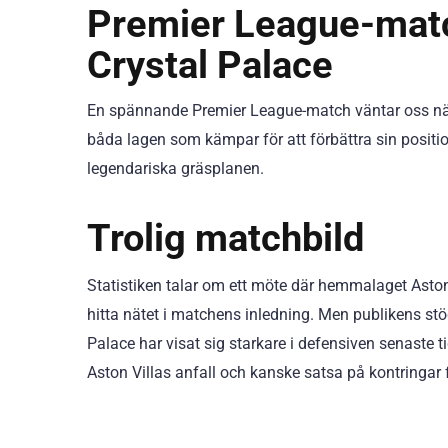
Premier League-matc
Crystal Palace
En spännande Premier League-match väntar oss när 
båda lagen som kämpar för att förbättra sin positi
legendariska gräsplanen.
Trolig matchbild
Statistiken talar om ett möte där hemmalaget Asto
hitta nätet i matchens inledning. Men publikens stöd
Palace har visat sig starkare i defensiven senaste t
Aston Villas anfall och kanske satsa på kontringar 