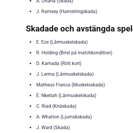
A. Onana (Skada)
J. Ramsey (Hamstringskada)
Skadade och avstängda spela
E. Eze (Lårmuskelskada)
R. Holding (Brist på matchkondition)
D. Kamada (Rött kort)
J. Lerma (Lårmuskelskada)
Matheus Franca (Muskelsskada)
E. Nketiah (Lårmuskelskada)
C. Riad (Knäskada)
A. Wharton (Ljumskskada)
J. Ward (Skada)