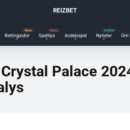
REIZBET
Bettingsidor
Speltips
Andelsspel
Nyheter
Om 
 Crystal Palace 20
alys