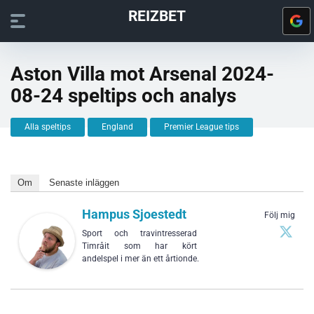
REIZBET
Aston Villa mot Arsenal 2024-
08-24 speltips och analys
Alla speltips
England
Premier League tips
Om
Senaste inläggen
Hampus Sjoestedt
Följ mig
Sport och travintresserad
Timråit som har kört
andelspel i mer än ett årtionde.