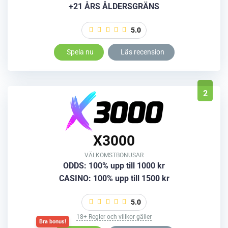
+21 ÅRS ÅLDERSGRÄNS
5.0
Spela nu
Läs recension
2
X3000
VÄLKOMSTBONUSAR
ODDS: 100% upp till 1000 kr
CASINO: 100% upp till 1500 kr
5.0
18+ Regler och villkor gäller