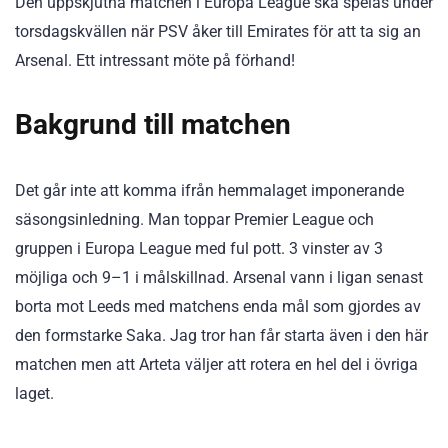
Den uppskjutna matchen i Europa League ska spelas under
torsdagskvällen när PSV åker till Emirates för att ta sig an
Arsenal. Ett intressant möte på förhand!
Bakgrund till matchen
Det går inte att komma ifrån hemmalaget imponerande
säsongsinledning. Man toppar Premier League och
gruppen i Europa League med ful pott. 3 vinster av 3
möjliga och 9–1 i målskillnad. Arsenal vann i ligan senast
borta mot Leeds med matchens enda mål som gjordes av
den formstarke Saka. Jag tror han får starta även i den här
matchen men att Arteta väljer att rotera en hel del i övriga
laget.