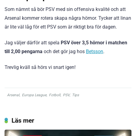
Som nämnt så bör PSV med sin offensiva kvalité och att
Arsenal kommer rotera skapa några hörnor. Tycker att linan
är lite väl låg för ett PSV som är riktigt bra för dagen.
Jag väljer därför att spela
PSV över 3,5 hörnor i matchen
till 2,00 pengarna
och det gör jag hos
Betsson
.
Trevlig kväll så hörs vi snart igen!
Arsenal
,
Europa League
,
Fotboll
,
PSV
,
Tips
Läs mer