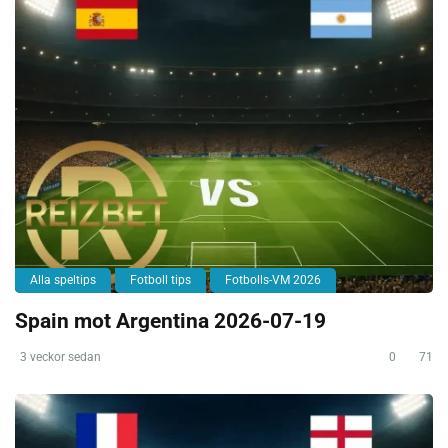
Alla speltips
Fotboll tips
Fotbolls-VM 2026
Spain mot Argentina 2026-07-19
3 veckor sedan
0
71