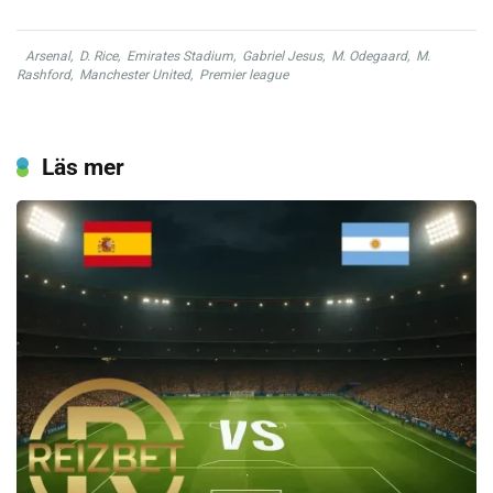
Arsenal
,
D. Rice
,
Emirates Stadium
,
Gabriel Jesus
,
M. Odegaard
,
M.
Rashford
,
Manchester United
,
Premier league
Läs mer