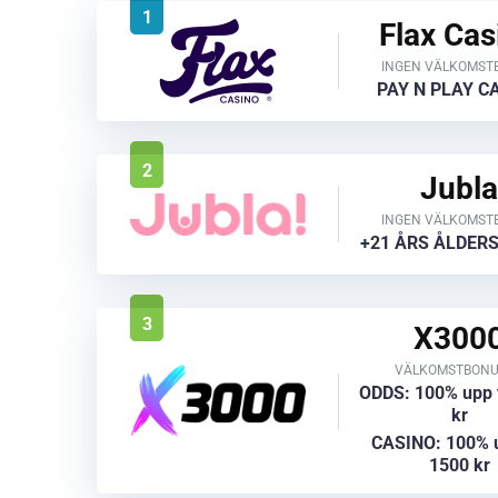
1
Flax Cas
INGEN VÄLKOMST
PAY N PLAY C
2
Jubl
INGEN VÄLKOMST
+21 ÅRS ÅLDER
3
X300
VÄLKOMSTBON
ODDS: 100% upp t
kr
CASINO: 100% up
1500 kr