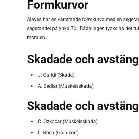
Formkurvor
Alaves har en varierande formkurva med en segera
segerandel på ynka 7%. Båda lagen tycks ha det tuff
moralen.
Skadade och avstängd
J. Guridi (Skada)
A. Sedlar (Muskelsskada)
Skadade och avstängd
C. Ozkacar (Muskelsskada)
L. Rosa (Gula kort)