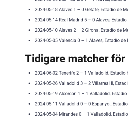
2024-05-18 Alaves 1 – 0 Getafe, Estadio de Me
2024-05-14 Real Madrid 5 – 0 Alaves, Estadio
2024-05-10 Alaves 2 – 2 Girona, Estadio de Me
2024-05-05 Valencia 0 – 1 Alaves, Estadio de 
Tidigare matcher för 
2024-06-02 Tenerife 2 – 1 Valladolid, Estadio
2024-05-26 Valladolid 3 – 2 Villarreal II, Estad
2024-05-19 Alcorcon 1 – 1 Valladolid, Estadi
2024-05-11 Valladolid 0 – 0 Espanyol, Estadio 
2024-05-04 Mirandes 0 – 1 Valladolid, Estadi