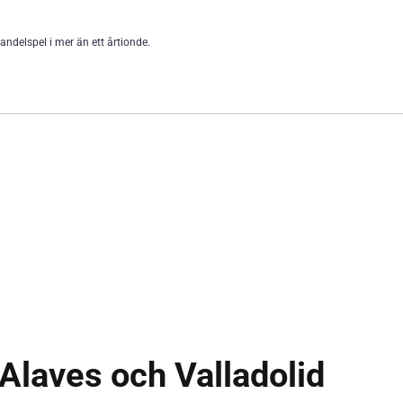
andelspel i mer än ett årtionde.
Alaves och Valladolid