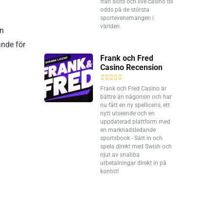
från slots och live casino till
odds på de största
sportevenemangen i
världen.
en
ande för
Frank och Fred
Casino Recension
Frank och Fred Casino är
bättre än någonsin och har
nu fått en ny spellicens, ett
nytt utseende och en
uppdaterad plattform med
en marknadsledande
sportsbook - Sätt in och
spela direkt med Swish och
njut av snabba
utbetalningar direkt in på
kontot!