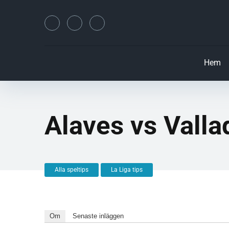
Hem
Alaves vs Vall
Alla speltips
La Liga tips
Om
Senaste inläggen