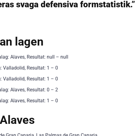
ras svaga defensiva formstatistik.”
an lagen
ag: Alaves, Resultat: null – null
Valladolid, Resultat: 1 – 0
Valladolid, Resultat: 1 – 0
ag: Alaves, Resultat: 0 – 2
ag: Alaves, Resultat: 1 – 0
 Alaves
 de Gran Canaria, Las Palmas de Gran Canaria