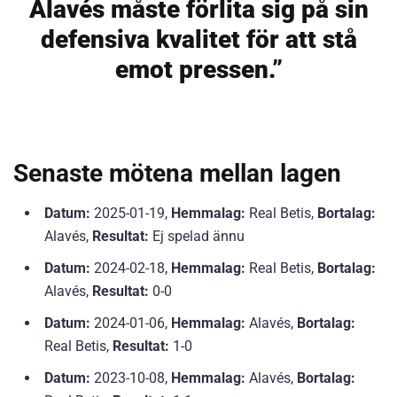
Alavés måste förlita sig på sin
defensiva kvalitet för att stå
emot pressen.”
Senaste mötena mellan lagen
Datum:
2025-01-19,
Hemmalag:
Real Betis,
Bortalag:
Alavés,
Resultat:
Ej spelad ännu
Datum:
2024-02-18,
Hemmalag:
Real Betis,
Bortalag:
Alavés,
Resultat:
0-0
Datum:
2024-01-06,
Hemmalag:
Alavés,
Bortalag:
Real Betis,
Resultat:
1-0
Datum:
2023-10-08,
Hemmalag:
Alavés,
Bortalag: