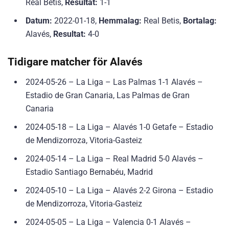
Real Betis,
Resultat:
1-1
Datum:
2022-01-18,
Hemmalag:
Real Betis,
Bortalag:
Alavés,
Resultat:
4-0
Tidigare matcher för Alavés
2024-05-26 – La Liga – Las Palmas 1-1 Alavés –
Estadio de Gran Canaria, Las Palmas de Gran
Canaria
2024-05-18 – La Liga – Alavés 1-0 Getafe – Estadio
de Mendizorroza, Vitoria-Gasteiz
2024-05-14 – La Liga – Real Madrid 5-0 Alavés –
Estadio Santiago Bernabéu, Madrid
2024-05-10 – La Liga – Alavés 2-2 Girona – Estadio
de Mendizorroza, Vitoria-Gasteiz
2024-05-05 – La Liga – Valencia 0-1 Alavés –