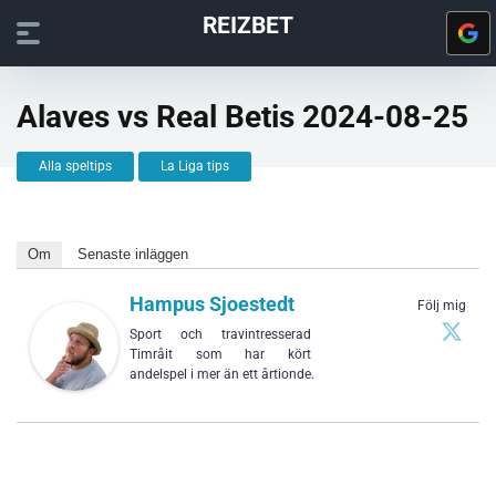
REIZBET
Alaves vs Real Betis 2024-08-25
Alla speltips
La Liga tips
Om
Senaste inläggen
Hampus Sjoestedt
Följ mig
Sport och travintresserad
Timråit som har kört
andelspel i mer än ett årtionde.