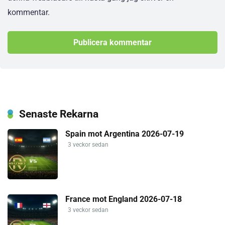
kommentar.
Senaste Rekarna
Spain mot Argentina 2026-07-19
3 veckor sedan
France mot England 2026-07-18
3 veckor sedan