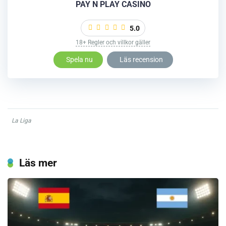
PAY N PLAY CASINO
5.0
18+ Regler och villkor gäller
Spela nu
Läs recension
La Liga
Läs mer