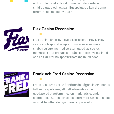
ett komplett spelbibliotek – men om du värderar
smidiga uttag och ett pålitligt spelutbud kan vi varmt
rekommendera Happy Casino.
Flax Casino Recension
Flax Casino är ett nytt svensklicensierad Pay N Play-
casino- och sportsbookplattform som kombinerar
snabb registrering med ett stort utbud av spel och
marknader. Här erbjuds allt från slots och live casino till
odds på de största sportevenemangen i världen.
Frank och Fred Casino Recension
Frank och Fred Casino är bättre än någonsin och har nu
fått en ny spellicens, ett nytt utseende och en
uppdaterad plattform med en marknadsledande
sportsbook - Sätt in och spela direkt med Swish och njut
av snabba utbetalningar direkt in på kontot!