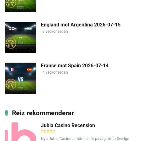
England mot Argentina 2026-07-15
3 veckor sedan
France mot Spain 2026-07-14
4 veckor sedan
Reiz rekommenderar
Jubla Casino Recension
Nya Jubla Casino är här och är påväg att ta Sverige