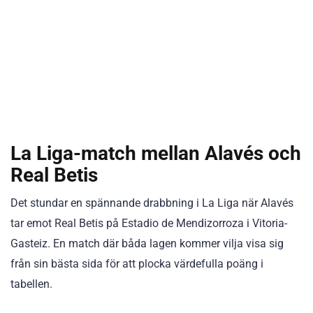
La Liga-match mellan Alavés och
Real Betis
Det stundar en spännande drabbning i La Liga när Alavés
tar emot Real Betis på Estadio de Mendizorroza i Vitoria-
Gasteiz. En match där båda lagen kommer vilja visa sig
från sin bästa sida för att plocka värdefulla poäng i
tabellen.