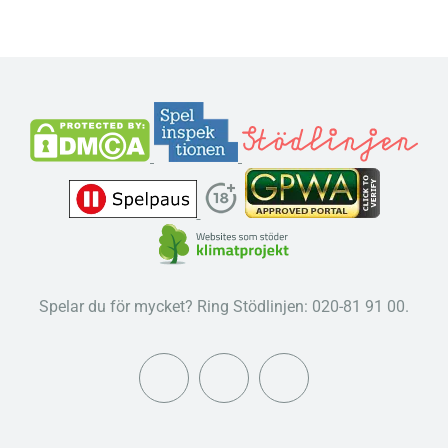
Spelar du för mycket? Ring Stödlinjen: 020-81 91 00.