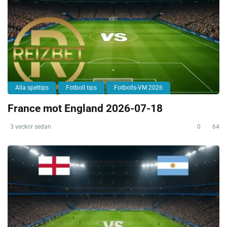
Alla speltips
Fotboll tips
Fotbolls-VM 2026
France mot England 2026-07-18
3 veckor sedan
0
64