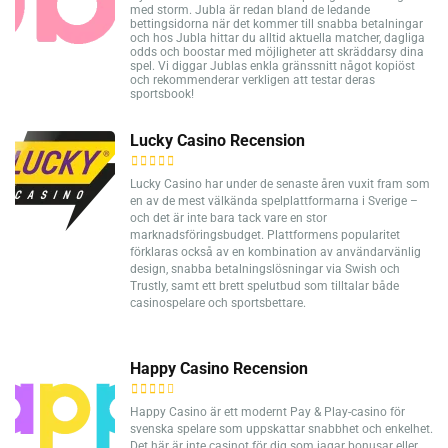
med storm. Jubla är redan bland de ledande
bettingsidorna när det kommer till snabba betalningar
och hos Jubla hittar du alltid aktuella matcher, dagliga
odds och boostar med möjligheter att skräddarsy dina
spel. Vi diggar Jublas enkla gränssnitt något kopiöst
och rekommenderar verkligen att testar deras
sportsbook!
Lucky Casino Recension
Lucky Casino har under de senaste åren vuxit fram som
en av de mest välkända spelplattformarna i Sverige –
och det är inte bara tack vare en stor
marknadsföringsbudget. Plattformens popularitet
förklaras också av en kombination av användarvänlig
design, snabba betalningslösningar via Swish och
Trustly, samt ett brett spelutbud som tilltalar både
casinospelare och sportsbettare.
Happy Casino Recension
Happy Casino är ett modernt Pay & Play-casino för
svenska spelare som uppskattar snabbhet och enkelhet.
Det här är inte casinot för dig som jagar bonusar eller