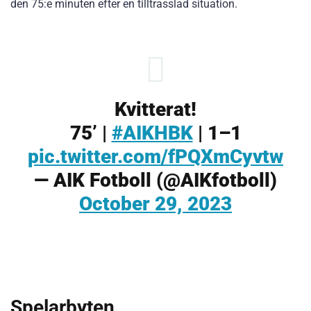
den 75:e minuten efter en tilltrasslad situation.
Kvitterat!
75’ |
#AIKHBK
| 1–1
pic.twitter.com/fPQXmCyvtw
— AIK Fotboll (@AIKfotboll)
October 29, 2023
Spelarbyten