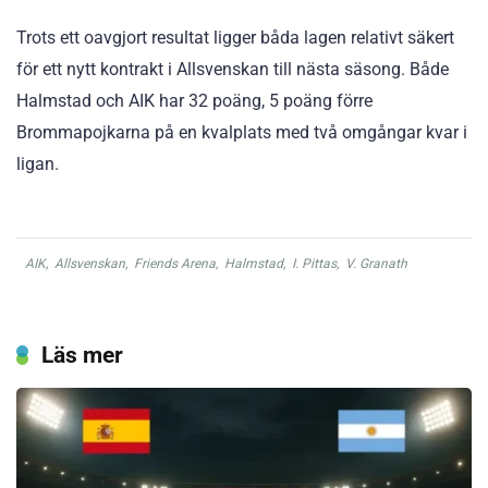
Trots ett oavgjort resultat ligger båda lagen relativt säkert
för ett nytt kontrakt i Allsvenskan till nästa säsong. Både
Halmstad och AIK har 32 poäng, 5 poäng förre
Brommapojkarna på en kvalplats med två omgångar kvar i
ligan.
AIK
,
Allsvenskan
,
Friends Arena
,
Halmstad
,
I. Pittas
,
V. Granath
Läs mer