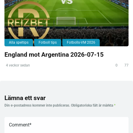
Alla speltips
Fotboll tips
Fotbolls-VM 2026
England mot Argentina 2026-07-15
4 veckor sedan
0
77
Lämna ett svar
Din e-postadress kommer inte publiceras.
Obligatoriska fält är märkta
*