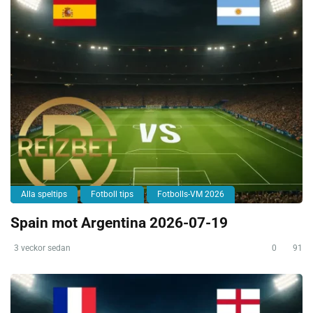
Alla speltips
Fotboll tips
Fotbolls-VM 2026
Spain mot Argentina 2026-07-19
3 veckor sedan
0
91