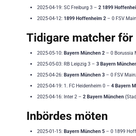
2025-04-19: SC Freiburg 3 –
2 1899 Hoffenhe
2025-04-12:
1899 Hoffenheim 2
– 0 FSV Mainz
Tidigare matcher för
2025-05-10:
Bayern München 2
– 0 Borussia 
2025-05-03: RB Leipzig 3 –
3 Bayern Münche
2025-04-26:
Bayern München 3
– 0 FSV Mainz
2025-04-19: 1. FC Heidenheim 0 –
4 Bayern 
2025-04-16: Inter 2 –
2 Bayern München
(Stad
Inbördes möten
2025-01-15:
Bayern München 5
– 0 1899 Hoff