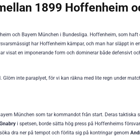
mellan 1899 Hoffenheim o
heim och Bayern München i Bundesliga. Hoffenheim, som haft 
svarsmässigt har Hoffenheim kämpar, och man har släppt in en
har visat en imponerande form och dominerar både defensivt oc
Glöm inte paraplyet, för vi kan räkna med lite regn under matc
 Bayern München som tar kommandot från start. Deras taktiska s
 Gnabry
i spetsen, borde sätta hög press på Hoffenheims försva
rsöka dra ner på tempot och förlita sig på kontringar genom
And