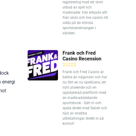
registrering med ett stort
utbud av spel och
marknader. Här erbjuds allt
från slots och live casino till
odds på de största
sportevenemangen i
världen.
Frank och Fred
Casino Recension
Frank och Fred Casino är
dock
bättre än någonsin och har
s energi
nu fått en ny spellicens, ett
nytt utseende och en
mot
uppdaterad plattform med
en marknadsledande
sportsbook - Sätt in och
spela direkt med Swish och
njut av snabba
utbetalningar direkt in på
kontot!