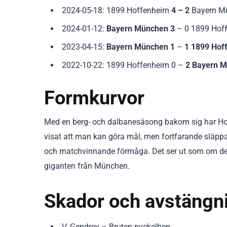
2024-05-18: 1899 Hoffenheim
4 – 2
Bayern Mü
2024-01-12:
Bayern München 3
– 0 1899 Hoff
2023-04-15:
Bayern München 1
–
1 1899 Hof
2022-10-22: 1899 Hoffenheim 0 –
2 Bayern 
Formkurvor
Med en berg- och dalbanesäsong bakom sig har Hoff
visat att man kan göra mål, men fortfarande släppa 
och matchvinnande förmåga. Det ser ut som om det
giganten från München.
Skador och avstängn
V. Gendrey – Bruten nyckelben