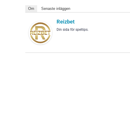
Om
Senaste inläggen
Reizbet
Din sida för speltips.