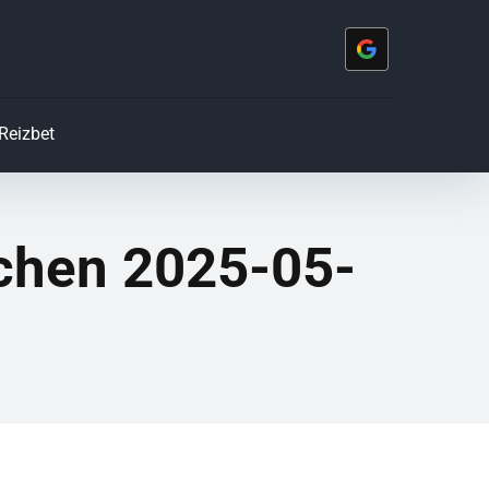
Reizbet
chen 2025-05-