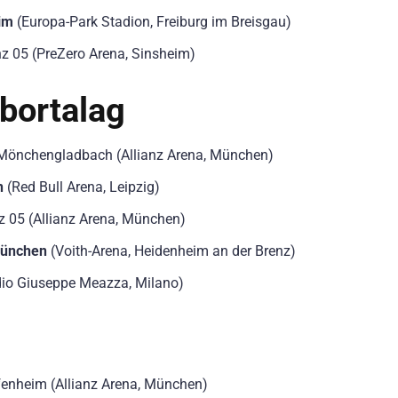
im
(Europa-Park Stadion, Freiburg im Breisgau)
 05 (PreZero Arena, Sinsheim)
 bortalag
Mönchengladbach (Allianz Arena, München)
n
(Red Bull Arena, Leipzig)
 05 (Allianz Arena, München)
München
(Voith-Arena, Heidenheim an der Brenz)
io Giuseppe Meazza, Milano)
enheim (Allianz Arena, München)